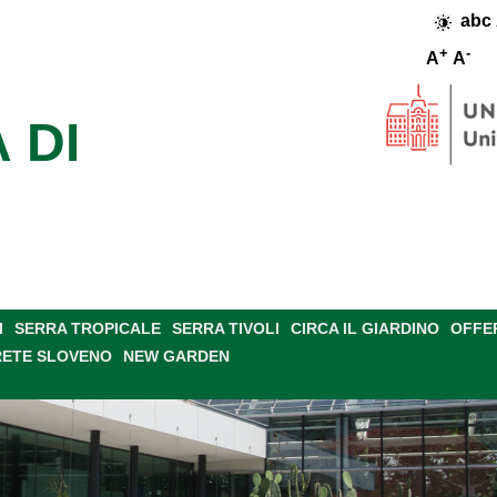
abc
+
-
A
A
 DI
I
SERRA TROPICALE
SERRA TIVOLI
CIRCA IL GIARDINO
OFFE
RETE SLOVENO
NEW GARDEN