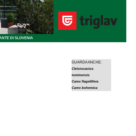
ANTE DI SLOVENIA
GUARDA ANCHE:
Cleistocactus
tominensis
Carex flagellifera
Carex bohemica