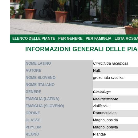
ELENCO DELLE PIANTE
PER GENERE
PER FAMIGLIA
LISTA ROSS
INFORMAZIONI GENERALI DELLE PI
NOME LATINO
Cimicifuga racemosa
AUTORE
Nutt.
NOME SLOVENO
grozdnata svetilka
NOME ITALIANO
GENERE
Cimicifuga
FAMIGLIA (LATINA)
Ranunculaceae
FAMIGLIA (SLOVENO)
zlatičevke
ORDINE
Ranunculales
CLASSE
Magnoliopsida
PHYLUM
Magnoliophyta
REGNO
Plantae