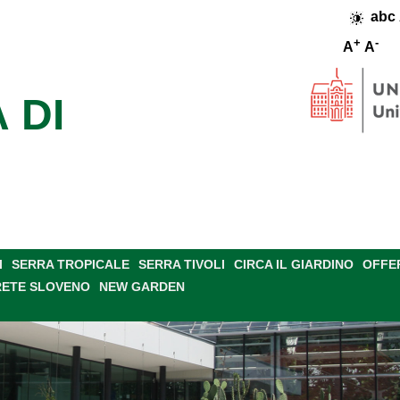
abc
+
-
A
A
 DI
I
SERRA TROPICALE
SERRA TIVOLI
CIRCA IL GIARDINO
OFFE
RETE SLOVENO
NEW GARDEN