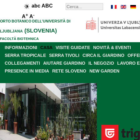
abc
ABC
+
-
A
A
ORTO BOTANICO DELL'UNIVERSITÀ DI
(SLOVENIA)
LJUBLJANA
FACOLTÀ BIOTEHNICA
INFORMAZIONI
CASA
VISITE GUIDATE
NOVITÀ & EVENTI
SERRA TROPICALE
SERRA TIVOLI
CIRCA IL GIARDINO
OFFE
COLLEGAMENTI
AIUTARE GIARDINO
IL NEGOZIO
LAVORO E
PRESENCE IN MEDIA
RETE SLOVENO
NEW GARDEN