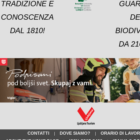
TRADIZIONE E
GUAR
CONOSCENZA
DE
DAL 1810!
BIODI
DA 21
CONTATTI
DOVE SIAMO?
ORARIO DI LAVO
|
|