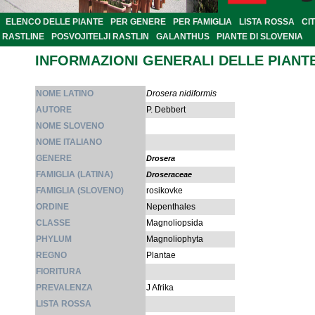
ELENCO DELLE PIANTE
PER GENERE
PER FAMIGLIA
LISTA ROSSA
CI
RASTLINE
POSVOJITELJI RASTLIN
GALANTHUS
PIANTE DI SLOVENIA
INFORMAZIONI GENERALI DELLE PIANT
NOME LATINO
Drosera nidiformis
AUTORE
P. Debbert
NOME SLOVENO
NOME ITALIANO
GENERE
Drosera
FAMIGLIA (LATINA)
Droseraceae
FAMIGLIA (SLOVENO)
rosikovke
ORDINE
Nepenthales
CLASSE
Magnoliopsida
PHYLUM
Magnoliophyta
REGNO
Plantae
FIORITURA
PREVALENZA
J Afrika
LISTA ROSSA