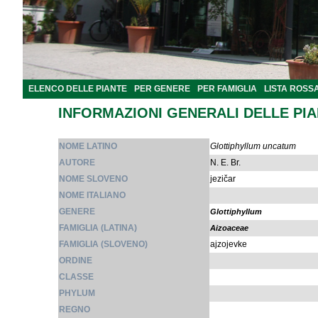
ELENCO DELLE PIANTE
PER GENERE
PER FAMIGLIA
LISTA ROSS
INFORMAZIONI GENERALI DELLE PI
NOME LATINO
Glottiphyllum uncatum
AUTORE
N. E. Br.
NOME SLOVENO
jezičar
NOME ITALIANO
GENERE
Glottiphyllum
FAMIGLIA (LATINA)
Aizoaceae
FAMIGLIA (SLOVENO)
ajzojevke
ORDINE
CLASSE
PHYLUM
REGNO