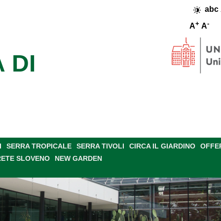
abc
+
-
A
A
 DI
I
SERRA TROPICALE
SERRA TIVOLI
CIRCA IL GIARDINO
OFFE
RETE SLOVENO
NEW GARDEN