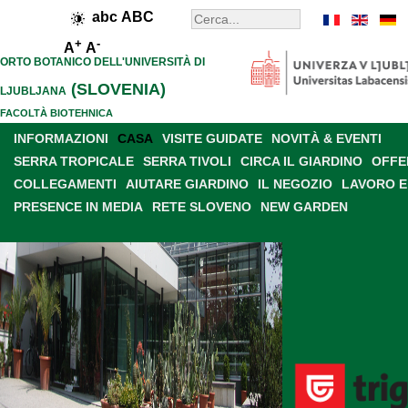
abc
ABC
+
-
A
A
ORTO BOTANICO DELL'UNIVERSITÀ DI
(SLOVENIA)
LJUBLJANA
FACOLTÀ BIOTEHNICA
INFORMAZIONI
CASA
VISITE GUIDATE
NOVITÀ & EVENTI
SERRA TROPICALE
SERRA TIVOLI
CIRCA IL GIARDINO
OFFE
COLLEGAMENTI
AIUTARE GIARDINO
IL NEGOZIO
LAVORO E
PRESENCE IN MEDIA
RETE SLOVENO
NEW GARDEN