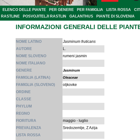
ELENCO DELLE PIANTE
PER GENERE
PER FAMIGLIA
LISTA ROSSA
CI
RASTLINE
POSVOJITELJI RASTLIN
GALANTHUS
PIANTE DI SLOVENIA
INFORMAZIONI GENERALI DELLE PIANT
NOME LATINO
Jasminum fruticans
AUTORE
L.
NOME SLOVENO
rumeni jasmin
NOME ITALIANO
GENERE
Jasminum
FAMIGLIA (LATINA)
Oleaceae
FAMIGLIA (SLOVENO)
oljkovke
ORDINE
CLASSE
PHYLUM
REGNO
FIORITURA
maggio - luglio
PREVALENZA
Sredozemlje, Z Azija
LISTA ROSSA