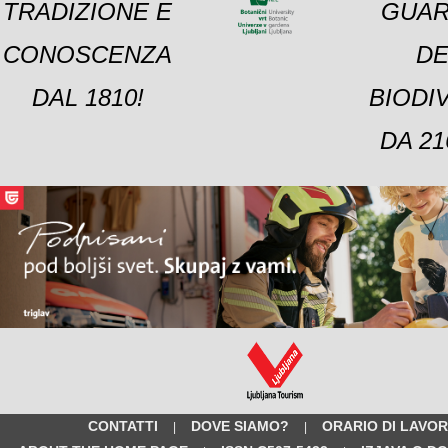
TRADIZIONE E
GUAR
CONOSCENZA
DE
DAL 1810!
BIODI
DA 21
CONTATTI
DOVE SIAMO?
ORARIO DI LAVO
|
|