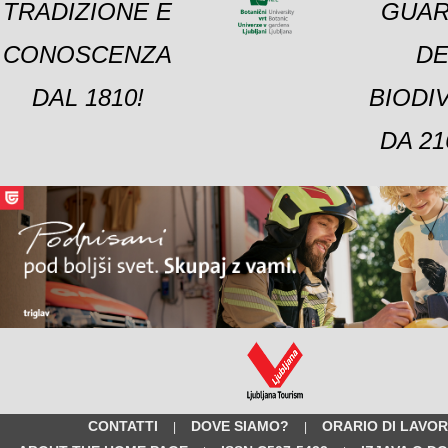
TRADIZIONE E
GUAR
CONOSCENZA
DE
DAL 1810!
BIODI
DA 21
CONTATTI
DOVE SIAMO?
ORARIO DI LAVO
|
|