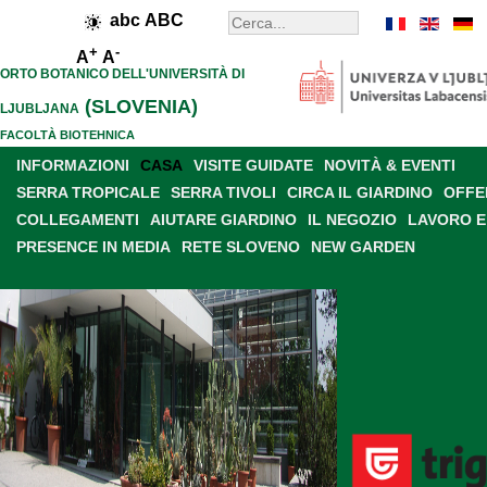
abc
ABC
+
-
A
A
ORTO BOTANICO DELL'UNIVERSITÀ DI
(SLOVENIA)
LJUBLJANA
FACOLTÀ BIOTEHNICA
INFORMAZIONI
CASA
VISITE GUIDATE
NOVITÀ & EVENTI
SERRA TROPICALE
SERRA TIVOLI
CIRCA IL GIARDINO
OFFE
COLLEGAMENTI
AIUTARE GIARDINO
IL NEGOZIO
LAVORO E
PRESENCE IN MEDIA
RETE SLOVENO
NEW GARDEN