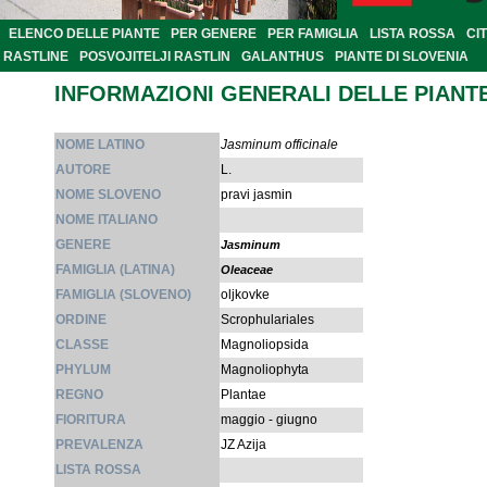
ELENCO DELLE PIANTE
PER GENERE
PER FAMIGLIA
LISTA ROSSA
CI
RASTLINE
POSVOJITELJI RASTLIN
GALANTHUS
PIANTE DI SLOVENIA
INFORMAZIONI GENERALI DELLE PIANT
NOME LATINO
Jasminum officinale
AUTORE
L.
NOME SLOVENO
pravi jasmin
NOME ITALIANO
GENERE
Jasminum
FAMIGLIA (LATINA)
Oleaceae
FAMIGLIA (SLOVENO)
oljkovke
ORDINE
Scrophulariales
CLASSE
Magnoliopsida
PHYLUM
Magnoliophyta
REGNO
Plantae
FIORITURA
maggio - giugno
PREVALENZA
JZ Azija
LISTA ROSSA