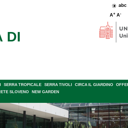
abc
+
-
A
A
 DI
I
SERRA TROPICALE
SERRA TIVOLI
CIRCA IL GIARDINO
OFFE
RETE SLOVENO
NEW GARDEN