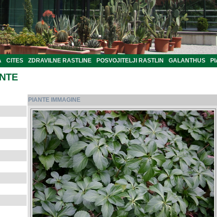
A
CITES
ZDRAVILNE RASTLINE
POSVOJITELJI RASTLIN
GALANTHUS
PI
ANTE
PIANTE IMMAGINE