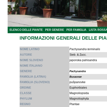
ELENCO DELLE PIANTE
PER GENERE
PER FAMIGLIA
LISTA ROSS
INFORMAZIONI GENERALI DELLE PI
NOME LATINO
Pachysandra terminalis
AUTORE
Sieb. & Zucc.
NOME SLOVENO
japonska pahisandra
NOME ITALIANO
GENERE
Pachysandra
FAMIGLIA (LATINA)
Buxaceae
FAMIGLIA (SLOVENO)
pušpanovke
ORDINE
Euphorbiales
CLASSE
Magnoliopsida
PHYLUM
Magnoliophyta
REGNO
Plantae