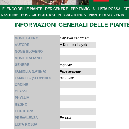
ELENCO DELLE PIANTE
PER GENERE
PER FAMIGLIA
LISTA ROSSA
CI
RASTLINE
POSVOJITELJI RASTLIN
GALANTHUS
PIANTE DI SLOVENIA
INFORMAZIONI GENERALI DELLE PIANT
NOME LATINO
Papaver sendtneri
AUTORE
A.Kern. ex Hayek
NOME SLOVENO
NOME ITALIANO
GENERE
Papaver
FAMIGLIA (LATINA)
Papaveraceae
FAMIGLIA (SLOVENO)
makovke
ORDINE
CLASSE
PHYLUM
REGNO
FIORITURA
PREVALENZA
Evropa
LISTA ROSSA