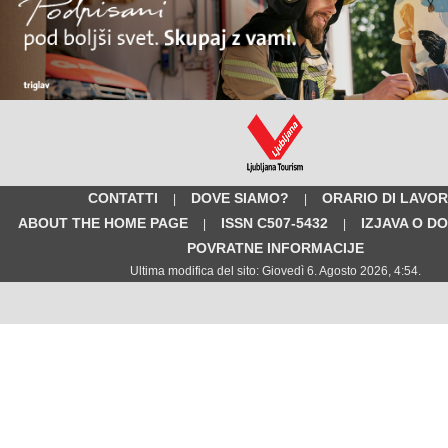
CONTATTI
DOVE SIAMO?
ORARIO DI LAVO
|
|
ABOUT THE HOME PAGE
ISSN C507-5432
IZJAVA O D
|
|
POVRATNE INFORMACIJE
Ultima modifica del sito: Giovedì 6. Agosto 2026, 4:54.