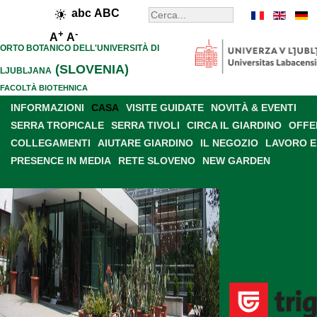
abc
ABC
+
-
A
A
ORTO BOTANICO DELL'UNIVERSITÀ DI
(SLOVENIA)
LJUBLJANA
FACOLTÀ BIOTEHNICA
INFORMAZIONI
CASA
VISITE GUIDATE
NOVITÀ & EVENTI
SERRA TROPICALE
SERRA TIVOLI
CIRCA IL GIARDINO
OFFE
COLLEGAMENTI
AIUTARE GIARDINO
IL NEGOZIO
LAVORO E
PRESENCE IN MEDIA
RETE SLOVENO
NEW GARDEN