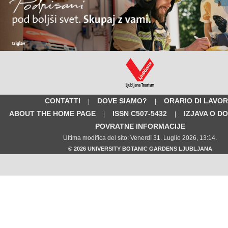
CONTATTI
DOVE SIAMO?
ORARIO DI LAVO
|
|
ABOUT THE HOME PAGE
ISSN C507-5432
IZJAVA O D
|
|
POVRATNE INFORMACIJE
Ultima modifica del sito: Venerdì 31. Luglio 2026, 13:14.
© 2026 UNIVERSITY BOTANIC GARDENS LJUBLJANA