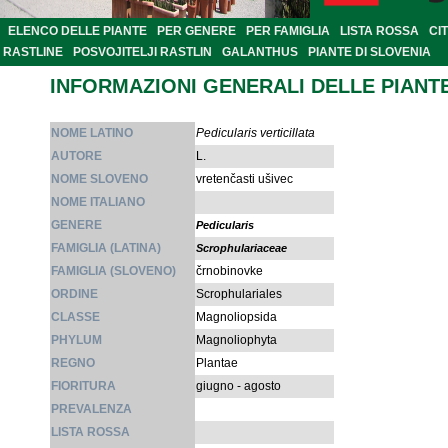
ELENCO DELLE PIANTE
PER GENERE
PER FAMIGLIA
LISTA ROSSA
CI
RASTLINE
POSVOJITELJI RASTLIN
GALANTHUS
PIANTE DI SLOVENIA
INFORMAZIONI GENERALI DELLE PIANT
NOME LATINO
Pedicularis verticillata
AUTORE
L.
NOME SLOVENO
vretenčasti ušivec
NOME ITALIANO
GENERE
Pedicularis
FAMIGLIA (LATINA)
Scrophulariaceae
FAMIGLIA (SLOVENO)
črnobinovke
ORDINE
Scrophulariales
CLASSE
Magnoliopsida
PHYLUM
Magnoliophyta
REGNO
Plantae
FIORITURA
giugno - agosto
PREVALENZA
LISTA ROSSA