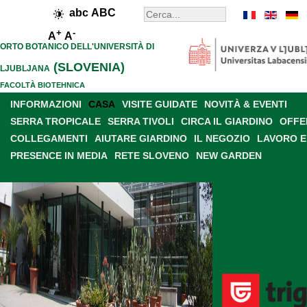
abc
ABC
+
-
A
A
ORTO BOTANICO DELL'UNIVERSITÀ DI
(SLOVENIA)
LJUBLJANA
FACOLTÀ BIOTEHNICA
INFORMAZIONI
CASA
VISITE GUIDATE
NOVITÀ & EVENTI
SERRA TROPICALE
SERRA TIVOLI
CIRCA IL GIARDINO
OFFE
COLLEGAMENTI
AIUTARE GIARDINO
IL NEGOZIO
LAVORO E
PRESENCE IN MEDIA
RETE SLOVENO
NEW GARDEN