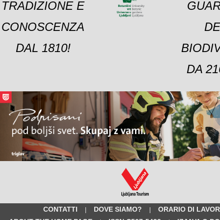
TRADIZIONE E
GUAR
CONOSCENZA
DE
DAL 1810!
BIODI
DA 21
CONTATTI
DOVE SIAMO?
ORARIO DI LAVO
|
|