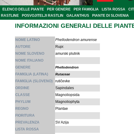
ELENCO DELLE PIANTE
PER GENERE
PER FAMIGLIA
LISTA ROSSA
CI
RASTLINE
POSVOJITELJI RASTLIN
GALANTHUS
PIANTE DI SLOVENIA
INFORMAZIONI GENERALI DELLE PIANT
NOME LATINO
Phellodendron amurense
AUTORE
Rupr.
NOME SLOVENO
amurski plutnik
NOME ITALIANO
GENERE
Phellodendron
FAMIGLIA (LATINA)
Rutaceae
FAMIGLIA (SLOVENO)
rutičevke
ORDINE
Sapindales
CLASSE
Magnoliopsida
PHYLUM
Magnoliophyta
REGNO
Plantae
FIORITURA
PREVALENZA
SV Azija
LISTA ROSSA