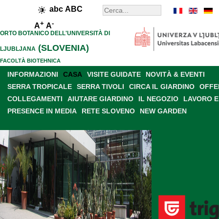
abc
ABC
+
-
A
A
ORTO BOTANICO DELL'UNIVERSITÀ DI
(SLOVENIA)
LJUBLJANA
FACOLTÀ BIOTEHNICA
INFORMAZIONI
CASA
VISITE GUIDATE
NOVITÀ & EVENTI
SERRA TROPICALE
SERRA TIVOLI
CIRCA IL GIARDINO
OFFE
COLLEGAMENTI
AIUTARE GIARDINO
IL NEGOZIO
LAVORO E
PRESENCE IN MEDIA
RETE SLOVENO
NEW GARDEN