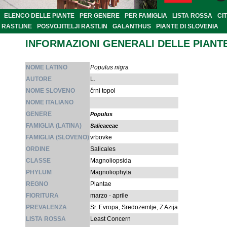
ELENCO DELLE PIANTE
PER GENERE
PER FAMIGLIA
LISTA ROSSA
CI
RASTLINE
POSVOJITELJI RASTLIN
GALANTHUS
PIANTE DI SLOVENIA
INFORMAZIONI GENERALI DELLE PIANT
NOME LATINO
Populus nigra
AUTORE
L.
NOME SLOVENO
črni topol
NOME ITALIANO
GENERE
Populus
FAMIGLIA (LATINA)
Salicaceae
FAMIGLIA (SLOVENO)
vrbovke
ORDINE
Salicales
CLASSE
Magnoliopsida
PHYLUM
Magnoliophyta
REGNO
Plantae
FIORITURA
marzo - aprile
PREVALENZA
Sr. Evropa, Sredozemlje, Z Azija
LISTA ROSSA
Least Concern