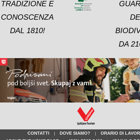
TRADIZIONE E
GUAR
CONOSCENZA
DE
DAL 1810!
BIODI
DA 21
CONTATTI
DOVE SIAMO?
ORARIO DI LAVO
|
|