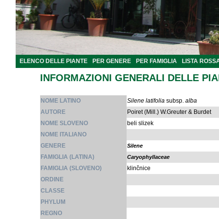
ELENCO DELLE PIANTE
PER GENERE
PER FAMIGLIA
LISTA ROSS
INFORMAZIONI GENERALI DELLE PI
NOME LATINO
Silene latifolia
subsp.
alba
AUTORE
Poiret (Mill.) W.Greuter & Burdet
NOME SLOVENO
beli slizek
NOME ITALIANO
GENERE
Silene
FAMIGLIA (LATINA)
Caryophyllaceae
FAMIGLIA (SLOVENO)
klinčnice
ORDINE
CLASSE
PHYLUM
REGNO