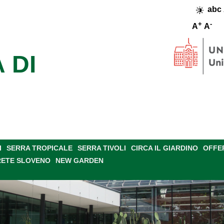
abc
+
-
A
A
 DI
I
SERRA TROPICALE
SERRA TIVOLI
CIRCA IL GIARDINO
OFFE
RETE SLOVENO
NEW GARDEN