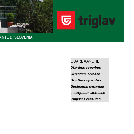
ANTE DI SLOVENIA
GUARDA ANCHE:
Dianthus superbus
Cerastium arvense
Dianthus sylvestris
Bupleurum petraeum
Laserpitium latifolium
Rhipsalis cassutha