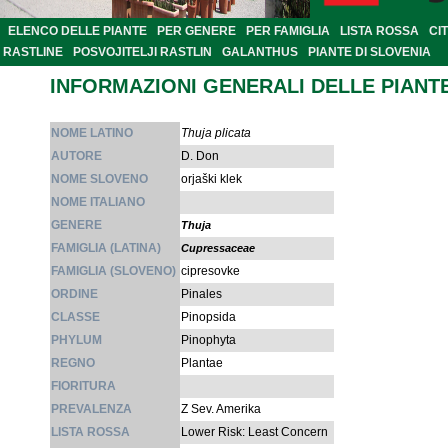
ELENCO DELLE PIANTE
PER GENERE
PER FAMIGLIA
LISTA ROSSA
CI
RASTLINE
POSVOJITELJI RASTLIN
GALANTHUS
PIANTE DI SLOVENIA
INFORMAZIONI GENERALI DELLE PIANT
NOME LATINO
Thuja plicata
AUTORE
D. Don
NOME SLOVENO
orjaški klek
NOME ITALIANO
GENERE
Thuja
FAMIGLIA (LATINA)
Cupressaceae
FAMIGLIA (SLOVENO)
cipresovke
ORDINE
Pinales
CLASSE
Pinopsida
PHYLUM
Pinophyta
REGNO
Plantae
FIORITURA
PREVALENZA
Z Sev. Amerika
LISTA ROSSA
Lower Risk: Least Concern