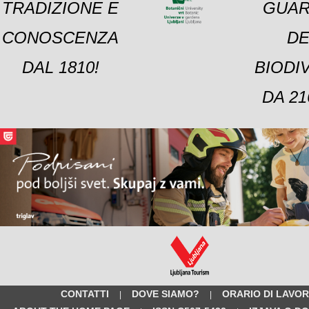
TRADIZIONE E
GUAR
CONOSCENZA
DE
DAL 1810!
BIODI
DA 21
CONTATTI
DOVE SIAMO?
ORARIO DI LAVO
|
|