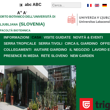
abc
ABC
+
-
A
A
ORTO BOTANICO DELL'UNIVERSITÀ DI
(SLOVENIA)
LJUBLJANA
FACOLTÀ BIOTEHNICA
INFORMAZIONI
CASA
VISITE GUIDATE
NOVITÀ & EVENTI
SERRA TROPICALE
SERRA TIVOLI
CIRCA IL GIARDINO
OFFE
COLLEGAMENTI
AIUTARE GIARDINO
IL NEGOZIO
LAVORO E
PRESENCE IN MEDIA
RETE SLOVENO
NEW GARDEN