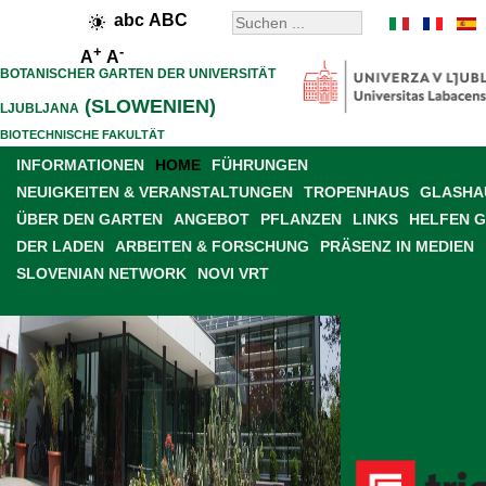
abc
ABC
+
-
A
A
BOTANISCHER GARTEN DER UNIVERSITÄT
(SLOWENIEN)
LJUBLJANA
BIOTECHNISCHE FAKULTÄT
INFORMATIONEN
HOME
FÜHRUNGEN
NEUIGKEITEN & VERANSTALTUNGEN
TROPENHAUS
GLASHAU
ÜBER DEN GARTEN
ANGEBOT
PFLANZEN
LINKS
HELFEN 
DER LADEN
ARBEITEN & FORSCHUNG
PRÄSENZ IN MEDIEN
SLOVENIAN NETWORK
NOVI VRT