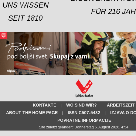
UNS WISSEN
FÜR 216 JAH
SEIT 1810
KONTAKTE
WO SIND WIR?
ARBEITSZEIT
|
|
ABOUT THE HOME PAGE
ISSN C507-5432
IZJAVA O D
|
|
POVRATNE INFORMACIJE
Site zuletzt geändert: Donnerstag 6. August 2026, 4:54.