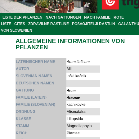
LISTE DER PFLANZEN
NACH GATTUNGEN
NACH FAMILIE
ROTE
LISTE
CITES
ZDRAVILNE RASTLINE
POSVOJITELJI RASTLIN
GALANTH
VON SLOWENIEN
ALLGEMEINE INFORMATIONEN VON
PFLANZEN
LATEINISCHER NAME
Arum italicum
AUTOR
Mill.
SLOVENIAN NAMEN
laški kačnik
DEUTSCHEN NAMEN
GATTUNG
Arum
FAMILIE (LATEIN)
Araceae
FAMILIE (SLOVENIAN)
kačnikovke
ORDNUNG
Alismatales
KLASSE
Liliopsida
STAMM
Magnoliophyta
REICH
Plantae