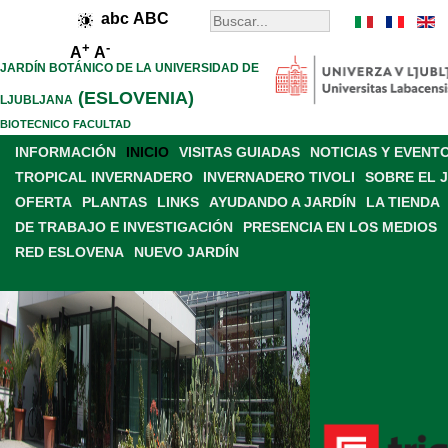
abc
ABC
+
-
A
A
JARDÍN BOTÁNICO DE LA UNIVERSIDAD DE
(ESLOVENIA)
LJUBLJANA
BIOTECNICO FACULTAD
INFORMACIÓN
INICIO
VISITAS GUIADAS
NOTICIAS Y EVENT
TROPICAL INVERNADERO
INVERNADERO TIVOLI
SOBRE EL 
OFERTA
PLANTAS
LINKS
AYUDANDO A JARDÍN
LA TIENDA
DE TRABAJO E INVESTIGACIÓN
PRESENCIA EN LOS MEDIOS
RED ESLOVENA
NUEVO JARDÍN