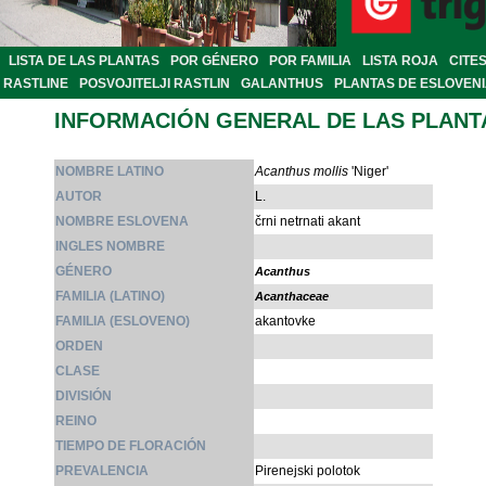
LISTA DE LAS PLANTAS
POR GÉNERO
POR FAMILIA
LISTA ROJA
CITE
RASTLINE
POSVOJITELJI RASTLIN
GALANTHUS
PLANTAS DE ESLOVEN
INFORMACIÓN GENERAL DE LAS PLANT
NOMBRE LATINO
Acanthus mollis
'Niger'
AUTOR
L.
NOMBRE ESLOVENA
črni netrnati akant
INGLES NOMBRE
GÉNERO
Acanthus
FAMILIA (LATINO)
Acanthaceae
FAMILIA (ESLOVENO)
akantovke
ORDEN
CLASE
DIVISIÓN
REINO
TIEMPO DE FLORACIÓN
PREVALENCIA
Pirenejski polotok