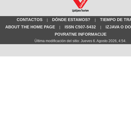
CONTACTOS
DÓNDE ESTAMOS?
TIEMPO DE TR
|
|
ABOUT THE HOME PAGE
ISSN C507-5432
IZJAVA O D
|
|
POVRATNE INFORMACIJE
Última modificación del sitio: Jueves 6. Agosto 2026, 4:54.