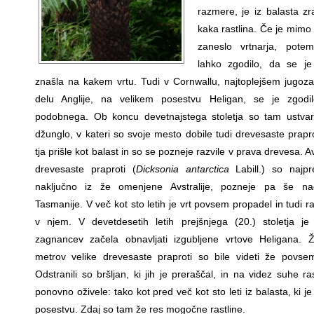
razmere, je iz balasta zr
kaka rastlina. Če je mimo
zaneslo vrtnarja, pote
lahko zgodilo, da se je 
znašla na kakem vrtu. Tudi v Cornwallu, najtoplejšem jugo
delu Anglije, na velikem posestvu Heligan, se je zgodi
podobnega. Ob koncu devetnajstega stoletja so tam ustvari
džunglo, v kateri so svoje mesto dobile tudi drevesaste prapro
tja prišle kot balast in so se pozneje razvile v prava drevesa. A
drevesaste praproti (
Dicksonia antarctica
Labill.) so najpre
naključno iz že omenjene Avstralije, pozneje pa še na
Tasmanije. V več kot sto letih je vrt povsem propadel in tudi ra
v njem. V devetdesetih letih prejšnjega (20.) stoletja je
zagnancev začela obnavljati izgubljene vrtove Heligana. 
metrov velike drevesaste praproti so bile videti že povse
Odstranili so bršljan, ki jih je preraščal, in na videz suhe ra
ponovno oživele: tako kot pred več kot sto leti iz balasta, ki je
posestvu. Zdaj so tam že res mogočne rastline.