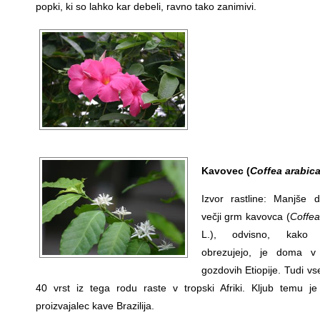
popki, ki so lahko kar debeli, ravno tako zanimivi.
Kavovec (
Coffea arabic
Izvor rastline: Manjše d
večji grm kavovca (
Coffea
L.), odvisno, kako r
obrezujejo, je doma v 
gozdovih Etiopije. Tudi vs
40 vrst iz tega rodu raste v tropski Afriki. Kljub temu je 
proizvajalec kave Brazilija.