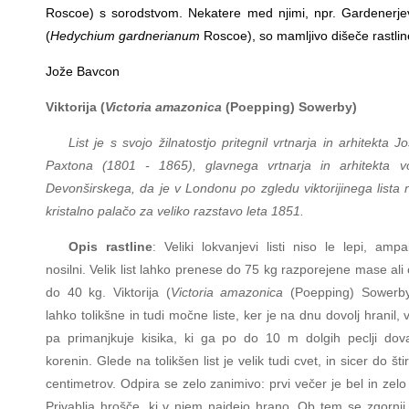
Roscoe) s sorodstvom. Nekatere med njimi, npr. Gardenerjev
(
Hedychium gardnerianum
Roscoe), so mamljivo dišeče rastlin
Jože Bavcon
Viktorija (
Victoria amazonica
(Poepping) Sowerby)
List je s svojo žilnatostjo pritegnil vrtnarja in arhitekta 
Paxtona (1801 - 1865), glavnega vrtnarja in arhitekta v
Devonširskega, da je v Londonu po zgledu viktorijinega lista n
kristalno palačo za veliko razstavo leta 1851.
Opis rastline
: Veliki lokvanjevi listi niso le lepi, amp
nosilni. Velik list lahko prenese do 75 kg razporejene mase ali
do 40 kg. Viktorija (
Victoria amazonica
(Poepping) Sowerb
lahko tolikšne in tudi močne liste, ker je na dnu dovolj hranil,
pa primanjkuje kisika, ki ga po do 10 m dolgih peclji dov
korenin. Glede na tolikšen list je velik tudi cvet, in sicer do šti
centimetrov. Odpira se zelo zanimivo: prvi večer je bel in zelo
Privablja hrošče, ki v njem najdejo hrano. Ob tem se zgornji 