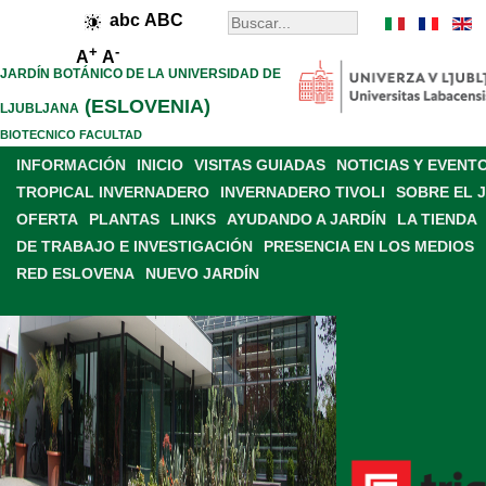
abc
ABC
+
-
A
A
JARDÍN BOTÁNICO DE LA UNIVERSIDAD DE
(ESLOVENIA)
LJUBLJANA
BIOTECNICO FACULTAD
INFORMACIÓN
INICIO
VISITAS GUIADAS
NOTICIAS Y EVENT
TROPICAL INVERNADERO
INVERNADERO TIVOLI
SOBRE EL 
OFERTA
PLANTAS
LINKS
AYUDANDO A JARDÍN
LA TIENDA
DE TRABAJO E INVESTIGACIÓN
PRESENCIA EN LOS MEDIOS
RED ESLOVENA
NUEVO JARDÍN