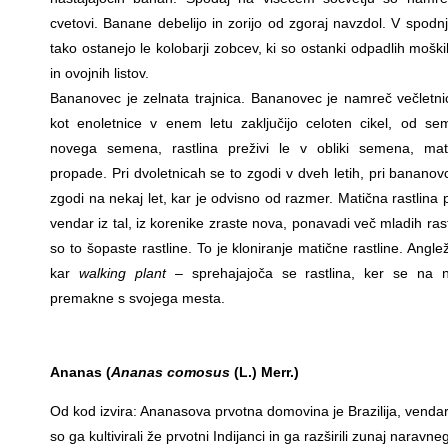
cvetovi. Banane debelijo in zorijo od zgoraj navzdol. V spodn
tako ostanejo le kolobarji zobcev, ki so ostanki odpadlih mošk
in ovojnih listov.
Bananovec je zelnata trajnica. Bananovec je namreč večletni
kot enoletnice v enem letu zaključijo celoten cikel, od s
novega semena, rastlina preživi le v obliki semena, ma
propade. Pri dvoletnicah se to zgodi v dveh letih, pri banano
zgodi na nekaj let, kar je odvisno od razmer. Matična rastlina
vendar iz tal, iz korenike zraste nova, ponavadi več mladih rast
so to šopaste rastline. To je kloniranje matične rastline. Angleži
kar
walking plant
– sprehajajoča se rastlina, ker se na n
premakne s svojega mesta.
Ananas (
Ananas comosus
(L.) Merr.)
Od kod izvira: Ananasova prvotna domovina je Brazilija, venda
so ga kultivirali že prvotni Indijanci in ga razširili zunaj naravne