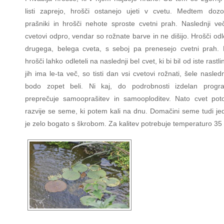
listi zaprejo, hrošči ostanejo ujeti v cvetu. Medtem dozo
prašniki in hrošči nehote sproste cvetni prah. Naslednji ve
cvetovi odpro, vendar so rožnate barve in ne dišijo. Hrošči od
drugega, belega cveta, s seboj pa prenesejo cvetni prah. 
hrošči lahko odleteli na naslednji bel cvet, ki bi bil od iste rastli
jih ima le-ta več, so tisti dan vsi cvetovi rožnati, šele nasled
bodo zopet beli. Ni kaj, do podrobnosti izdelan progr
preprečuje samooprašitev in samooploditev. Nato cvet pot
razvije se seme, ki potem kali na dnu. Domačini seme tudi jed
je zelo bogato s škrobom. Za kalitev potrebuje temperaturo 35