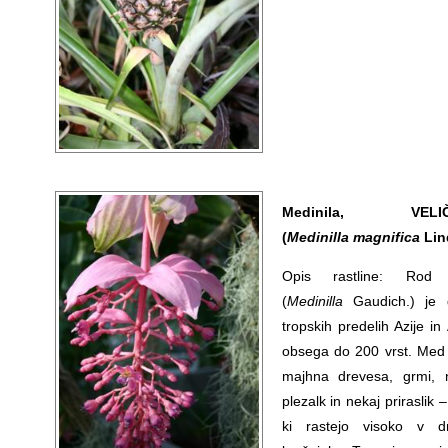
Medinila, VELIČ
(
Medinilla magnifica
Lin
Opis rastline: Rod 
(
Medinilla
Gaudich.) je
tropskih predelih Azije in 
obsega do 200 vrst. Med 
majhna drevesa, grmi, 
plezalk in nekaj priraslik –
ki rastejo visoko v dr