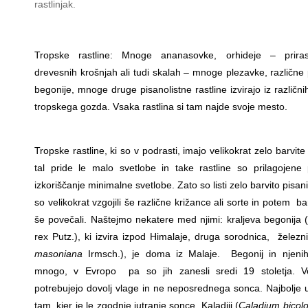
rastlinjak.
Tropske rastline: Mnoge ananasovke, orhideje – priras
drevesnih krošnjah ali tudi skalah – mnoge plezavke, različne 
begonije, mnoge druge pisanolistne rastline izvirajo iz različni
tropskega gozda. Vsaka rastlina si tam najde svoje mesto.
Tropske rastline, ki so v podrasti, imajo velikokrat zelo barvite 
tal pride le malo svetlobe in take rastline so prilagojene
izkoriščanje minimalne svetlobe. Zato so listi zelo barvito pisani.
so velikokrat vzgojili še različne križance ali sorte in potem bar
še povečali. Naštejmo nekatere med njimi: kraljeva begonija (
rex Putz.), ki izvira izpod Himalaje, druga sorodnica, železni
masoniana
Irmsch.), je doma iz Malaje. Begonij in njenih
mnogo, v Evropo pa so jih zanesli sredi 19 stoletja. 
potrebujejo dovolj vlage in ne neposrednega sonca. Najbolje 
tam, kjer je le zgodnje jutranje sonce. Kaladiji (
Caladium bicolo