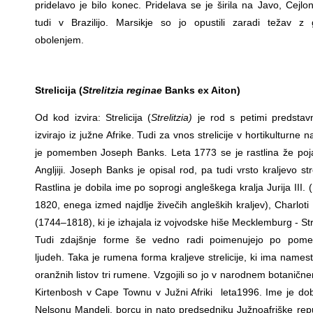
pridelavo je bilo konec. Pridelava se je širila na Javo, Cejlo
tudi v Brazilijo. Marsikje so jo opustili zaradi težav z g
obolenjem.
Strelicija (
Strelitzia reginae
Banks ex Aiton)
Od kod izvira: Strelicija (
Strelitzia)
je rod s petimi predstavni
izvirajo iz južne Afrike. Tudi za vnos strelicije v hortikulturne
je pomemben Joseph Banks. Leta 1773 se je rastlina že poja
Angljiji. Joseph Banks je opisal rod, pa tudi vrsto kraljevo stre
Rastlina je dobila ime po soprogi angleškega kralja Jurija III.
1820, enega izmed najdlje živečih angleških kraljev), Charloti
(1744–1818), ki je izhajala iz vojvodske hiše Mecklemburg - Stre
Tudi zdajšnje forme še vedno radi poimenujejo po pom
ljudeh. Taka je rumena forma kraljeve strelicije, ki ima names
oranžnih listov tri rumene. Vzgojili so jo v narodnem botaničn
Kirtenbosh v Cape Townu v Južni Afriki leta1996. Ime je dob
Nelsonu Mandeli, borcu in nato predsedniku Južnoafriške repu