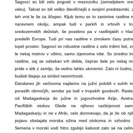
Sagovci so bili zelo pogosti v mezozoiku (zemeljskem sr
veku). Takrat so bili veliko številčnejši s svojimi predstavniki, 
teh vrst le še za ščepec. Kljub temu so to zanimive rastline n
naravnem okolju, ampak tudi v parkih in vrtovih v top
sredozemskih deželah, še posebno pa v rastlinjakih v hlad
predelih Evrope. Tudi pri nas rastline v zimskem času potre
topel prostor. Sagovci so robustne rastline z zelo trdimi listi, z
le nekaj metrov v višino, samo izjemoma više. So izredno tr
rastline, saj se odsekan vrh debla, čeprav šele po nekaj m
pride v stik z zemljo, še vedno lahko ukorenini. Zato ni čudno,
budisti štejejo za simbol nesmrtnosti.
Dandanes jih večinoma najdemo na južni polobli v suhih i
poraslih območjih, vendar pa tudi v tropskih gozdovih. Raste
od Madagaskarja do južne in jugovzhodne Azije, Avstral
Pacifiških otokov. Glede na njihovo razširjenost sa
Madagaskarju in ne v Afriki, celo domnevajo, da je že ob nj
pojavu obstajala morska ožina med otokoma in vzhodno A
Semena v morski vodi hitro zgubijo kalivost zato se na celin