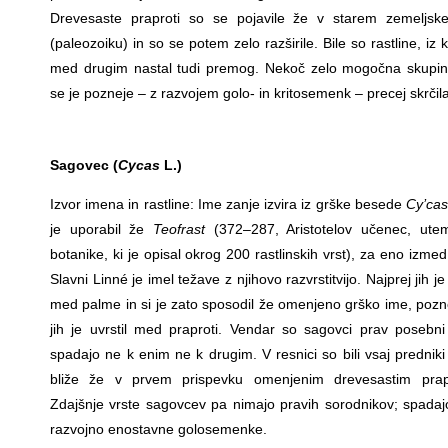
Drevesaste praproti so se pojavile že v starem zemeljs
(paleozoiku) in so se potem zelo razširile. Bile so rastline, iz k
med drugim nastal tudi premog. Nekoč zelo mogočna skupina
se je pozneje – z razvojem golo- in kritosemenk – precej skrčila
Sagovec (
Cycas
L.)
Izvor imena in rastline: Ime zanje izvira iz grške besede
Cy’ca
je uporabil že
Teofrast
(372–287, Aristotelov učenec, utemel
botanike, ki je opisal okrog 200 rastlinskih vrst), za eno izme
Slavni Linné je imel težave z njihovo razvrstitvijo. Najprej jih je 
med palme in si je zato sposodil že omenjeno grško ime, pozn
jih je uvrstil med praproti. Vendar so sagovci prav posebni
spadajo ne k enim ne k drugim. V resnici so bili vsaj predniki
bliže že v prvem prispevku omenjenim drevesastim prap
Zdajšnje vrste sagovcev pa nimajo pravih sorodnikov; spada
razvojno enostavne golosemenke.