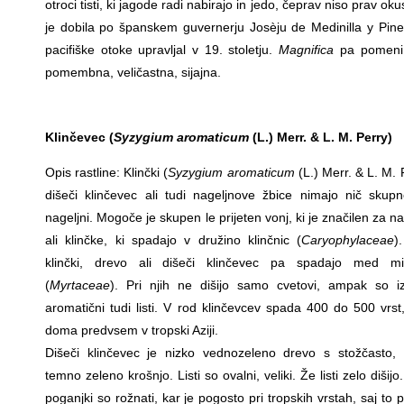
otroci tisti, ki jagode radi nabirajo in jedo, čeprav niso prav ok
je dobila po španskem guvernerju Josèju de Medinilla y Pined
pacifiške otoke upravljal v 19. stoletju.
Magnifica
pa pomeni 
pomembna, veličastna, sijajna.
Klinčevec (
Syzygium aromaticum
(L.) Merr. & L. M. Perry)
Opis rastline: Klinčki (
Syzygium aromaticum
(L.) Merr. & L. M. 
dišeči klinčevec ali tudi nageljnove žbice nimajo nič skup
nageljni. Mogoče je skupen le prijeten vonj, ki je značilen za n
ali klinčke, ki spadajo v družino klinčnic (
Caryophylaceae
)
klinčki, drevo ali dišeči klinčevec pa spadajo med mi
(
Myrtaceae
). Pri njih ne dišijo samo cvetovi, ampak so i
aromatični tudi listi. V rod klinčevcev spada 400 do 500 vrst,
doma predvsem v tropski Aziji.
Dišeči klinčevec je nizko vednozeleno drevo s stožčasto, 
temno zeleno krošnjo. Listi so ovalni, veliki. Že listi zelo dišijo
poganjki so rožnati, kar je pogosto pri tropskih vrstah, saj to