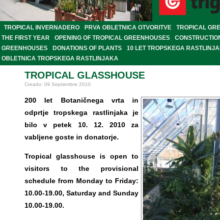
TROPICAL INVERNADERO
PRVA OBLETNICA OTVORITVE
TROPICAL GR
THE FIRST YEAR
OPENING OF TROPICAL GREENHOUSES
CONSTRUCTION
GREENHOUSES
DONATIONS OF PLANTS
10 LET TROPSKEGA RASTLINJ
OBLETNICA TROPSKEGA RASTLINJAKA
TROPICAL GLASSHOUSE
Creado: 09 Septiembre 2010
200 let Botaničnega vrta in
odprtje tropskega rastlinjaka je
bilo v petek 10. 12. 2010 za
vabljene goste in donatorje.
Tropical glasshouse is open to
visitors to the provisional
schedule from Monday to Friday:
10.00-19.00, Saturday and Sunday
10.00-19.00.