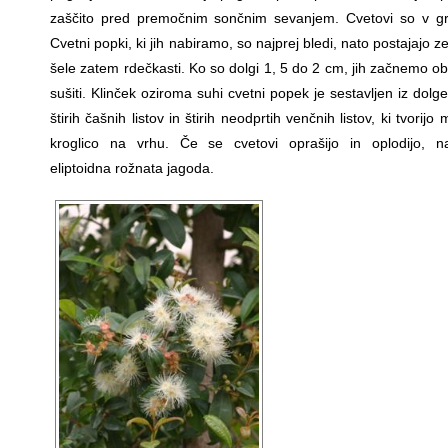
zaščito pred premočnim sončnim sevanjem. Cvetovi so v gr
Cvetni popki, ki jih nabiramo, so najprej bledi, nato postajajo ze
šele zatem rdečkasti. Ko so dolgi 1, 5 do 2 cm, jih začnemo obi
sušiti. Klinček oziroma suhi cvetni popek je sestavljen iz dolg
štirih čašnih listov in štirih neodprtih venčnih listov, ki tvorijo
kroglico na vrhu. Če se cvetovi oprašijo in oplodijo, n
eliptoidna rožnata jagoda.