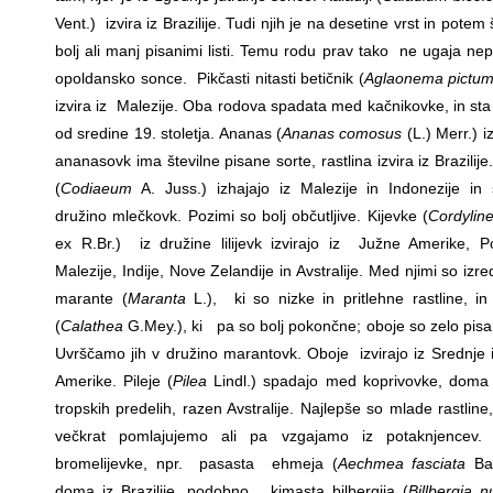
Vent.) izvira iz Brazilije. Tudi njih je na desetine vrst in potem 
bolj ali manj pisanimi listi. Temu rodu prav tako ne ugaja ne
opoldansko sonce. Pikčasti nitasti betičnik (
Aglaonema pictu
izvira iz Malezije. Oba rodova spadata med kačnikovke, in sta 
od sredine 19. stoletja. Ananas (
Ananas comosus
(L.) Merr.) i
ananasovk ima številne pisane sorte, rastlina izvira iz Brazilije
(
Codiaeum
A. Juss.) izhajajo iz Malezije in Indonezije in 
družino mlečkovk. Pozimi so bolj občutljive. Kijevke (
Cordylin
ex R.Br.) iz družine lilijevk izvirajo iz Južne Amerike, Pol
Malezije, Indije, Nove Zelandije in Avstralije. Med njimi so izr
marante (
Maranta
L.), ki so nizke in pritlehne rastline, in
(
Calathea
G.Mey.), ki pa so bolj pokončne; oboje so zelo pisa
Uvrščamo jih v družino marantovk. Oboje izvirajo iz Srednje 
Amerike. Pileje (
Pilea
Lindl.) spadajo med koprivovke, doma
tropskih predelih, razen Avstralije. Najlepše so mlade rastline,
večkrat pomlajujemo ali pa vzgajamo iz potaknjencev. 
bromelijevke, npr. pasasta ehmeja (
Aechmea fasciata
Bak
doma iz Brazilije, podobno kimasta bilbergija (
Billbergia n