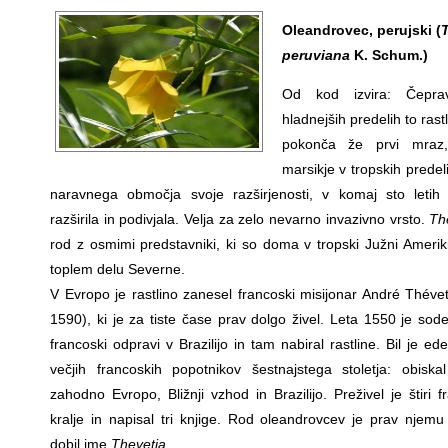
Oleandrovec, perujski (
T
peruviana
K. Schum.)
Od kod izvira: Čepr
hladnejših predelih to rastl
pokonča že prvi mraz
marsikje v tropskih predel
naravnega območja svoje razširjenosti, v komaj sto letih
razširila in podivjala. Velja za zelo nevarno invazivno vrsto.
Th
rod z osmimi predstavniki, ki so doma v tropski Južni Ameriki
toplem delu Severne.
V Evropo je rastlino zanesel francoski misijonar André Théve
1590), ki je za tiste čase prav dolgo živel. Leta 1550 je sode
francoski odpravi v Brazilijo in tam nabiral rastline. Bil je e
večjih francoskih popotnikov šestnajstega stoletja: obiska
zahodno Evropo, Bližnji vzhod in Brazilijo. Preživel je štiri 
kralje in napisal tri knjige. Rod oleandrovcev je prav njemu
dobil ime
Thevetia
.