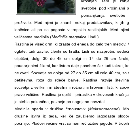
krošnjah. Tam je zanje
svetlobe, pod krošnjami p
pomanjkanja svetlob
preživele. Med njimi je znanih nekaj predstavnikov, ki jih go
lončnice ali pa so pogoste v tropskih rastlinjakih. Med njimi
veličastna medinila (
Medinilla magnifica
Lindl.).
Rastlina je viseč grm, ki zraste od enega do celo treh metrov. 
oglate, tudi zavite, členki so kratki. Listi so nasprotni, sedeči
eliptični, dolgi 30 do 45 cm dolgi in 14 do 26 cm široki
poudarjenimi žilami, kar listom daje poseben čar tudi takrat, ko
ne cveti. Socvetja so dolga od 27 do 35 cm ali celo 40 cm, so 
petštevna, roza do rdeče barve. Rastlina razvije številn
socvetja z velikimi in številnimi rožnatimi krovnimi listi, ki socv
pravo veličino. Rastlina je epifit – priraslika v drevesnih krošnj
je steblo pokončno, pozneje pa nagnjeno navzdol.
Medinila spada v družino črnoustovk (
Melastomaceae
). M
družine izvira iz tega, ker če zaužijemo jagodaste plodo
počrnijo. Plodovi večine vrst so namreč užitne jagode. V tropi