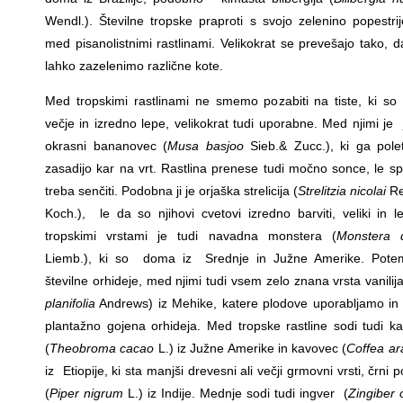
Wendl.). Številne tropske praproti s svojo zelenino popestri
med pisanolistnimi rastlinami. Velikokrat se prevešajo tako, d
lahko zazelenimo različne kote.
Med tropskimi rastlinami ne smemo pozabiti na tiste, ki so 
večje in izredno lepe, velikokrat tudi uporabne. Med njimi je
okrasni bananovec (
Musa basjoo
Sieb.& Zucc.), ki ga pole
zasadijo kar na vrt. Rastlina prenese tudi močno sonce, le sp
treba senčiti. Podobna ji je orjaška strelicija (
Strelitzia nicolai
Re
Koch.), le da so njihovi cvetovi izredno barviti, veliki in l
tropskimi vrstami je tudi navadna monstera (
Monstera d
Liemb.), ki so doma iz Srednje in Južne Amerike. Pote
številne orhideje, med njimi tudi vsem zelo znana vrsta vanilija
planifolia
Andrews) iz Mehike, katere plodove uporabljamo in 
plantažno gojena orhideja. Med tropske rastline sodi tudi k
(
Theobroma cacao
L.) iz Južne Amerike in kavovec (
Coffea ar
iz Etiopije, ki sta manjši drevesni ali večji grmovni vrsti, črni
(
Piper nigrum
L.) iz Indije. Mednje sodi tudi ingver (
Zingiber o