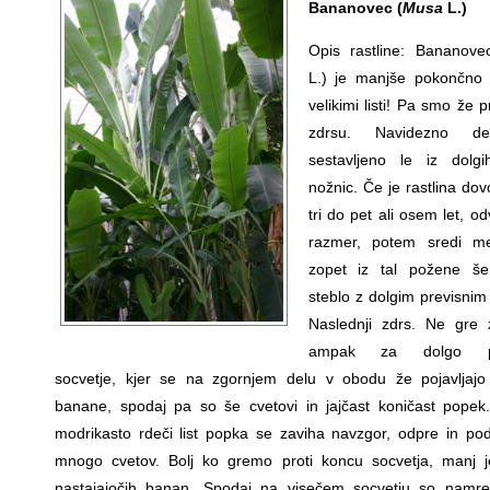
Bananovec (
Musa
L.)
Opis rastline: Bananove
L.) je manjše pokončno
velikimi listi! Pa smo že 
zdrsu. Navidezno de
sestavljeno le iz dolgih
nožnic. Če je rastlina dovo
tri do pet ali osem let, o
razmer, potem sredi me
zopet iz tal požene še
steblo z dolgim previsnim
Naslednji zdrs. Ne gre 
ampak za dolgo pr
socvetje, kjer se na zgornjem delu v obodu že pojavljaj
banane, spodaj pa so še cvetovi in jajčast koničast popek.
modrikasto rdeči list popka se zaviha navzgor, odpre in pod
mnogo cvetov. Bolj ko gremo proti koncu socvetja, manj 
nastajajočih banan. Spodaj na visečem socvetju so namr