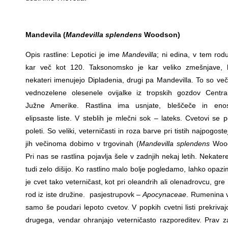
Mandevila (
Mandevilla splendens
Woodson)
Opis rastline: Lepotici je ime
Mandevilla
; ni edina, v tem rodu
kar več kot 120. Taksonomsko je kar veliko zmešnjave, 
nekateri imenujejo Dipladenia, drugi pa Mandevilla. To so ve
vednozelene olesenele ovijalke iz tropskih gozdov Centra
Južne Amerike. Rastlina ima usnjate, bleščeče in eno
elipsaste liste. V steblih je mlečni sok – lateks. Cvetovi se p
poleti. So veliki, veterničasti in roza barve pri tistih najpogostej
jih večinoma dobimo v trgovinah (
Mandevilla splendens
Wood
Pri nas se rastlina pojavlja šele v zadnjih nekaj letih. Nekater
tudi zelo dišijo. Ko rastlino malo bolje pogledamo, lahko opaz
je cvet tako veterničast, kot pri oleandrih ali olenadrovcu, gre
rod iz iste družine. pasjestrupovk –
Apocynaceae
. Rumenina v
samo še poudari lepoto cvetov. V popkih cvetni listi prekrivaj
drugega, vendar ohranjajo veterničasto razporeditev. Prav z