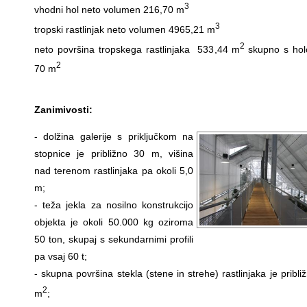
3
vhodni hol neto volumen 216,70 m
3
tropski rastlinjak neto volumen 4965,21 m
2
neto površina tropskega rastlinjaka 533,44 m
skupno s ho
2
70 m
Zanimivosti:
- dolžina galerije s priključkom na
stopnice je približno 30 m, višina
nad terenom rastlinjaka pa okoli 5,0
m;
- teža jekla za nosilno konstrukcijo
objekta je okoli 50.000 kg oziroma
50 ton, skupaj s sekundarnimi profili
pa vsaj 60 t;
- skupna površina stekla (stene in strehe) rastlinjaka je pribl
2
m
;