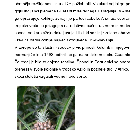
območja razširjenosti in tudi že požlahtnili. V kulturi naj bi ga pr
gojili Indijanci plemena Guarani iz severnega Paragvaja. V Ame
ga oprašujejo kolibriji, zunaj nje pa tudi čebele. Ananas, čeprav
tropska vrsta, je prilagojen na relativno sušne razmere in moč
sonce, na kar kažejo dokaj usnjati listi, ki so sinje zeleno obarv
Prav ta barva odbije največ škodljivega UV-B-sevanja.
V Evropo so ta slastni »sadež« prvič prinesli Kolumb in njegovi
mornarji že leta 1493; odkrili so ga na antilskem otoku Guadal
Že tedaj je bila to gojena rastlina. Španci in Portugalci so anan
prenesli v svoje kolonije v tropsko Azijo in pozneje tudi v Afriko.
skozi stoletja vzgajali vedno nove sorte.