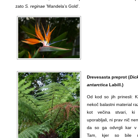
zato
S. reginae
'Mandela’s Gold'.
Drevesasta preprot (
Dic
antarctica
Labill.)
Od kod so jih prinesli: K
nekoč balastni material raz
kot večina stvari, ki
uporabljali, ni prav nič n
da so ga odvrgli kar v
Tam, kjer so bile u