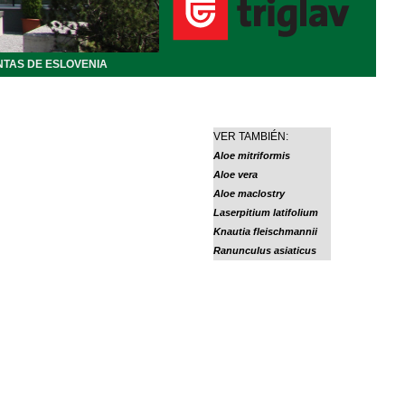
NTAS DE ESLOVENIA
VER TAMBIÉN:
Aloe mitriformis
Aloe vera
Aloe maclostry
Laserpitium latifolium
Knautia fleischmannii
Ranunculus asiaticus