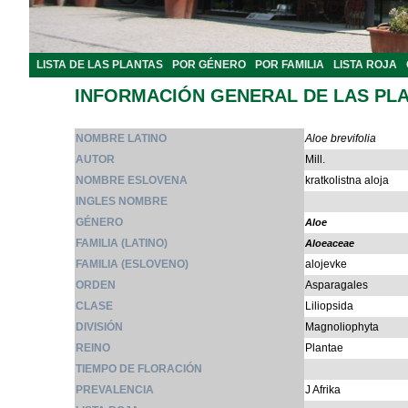
LISTA DE LAS PLANTAS
POR GÉNERO
POR FAMILIA
LISTA ROJA
INFORMACIÓN GENERAL DE LAS PL
NOMBRE LATINO
Aloe brevifolia
AUTOR
Mill.
NOMBRE ESLOVENA
kratkolistna aloja
INGLES NOMBRE
GÉNERO
Aloe
FAMILIA (LATINO)
Aloeaceae
FAMILIA (ESLOVENO)
alojevke
ORDEN
Asparagales
CLASE
Liliopsida
DIVISIÓN
Magnoliophyta
REINO
Plantae
TIEMPO DE FLORACIÓN
PREVALENCIA
J Afrika