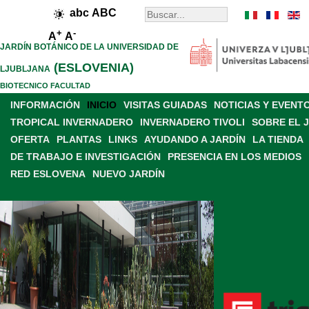
abc
ABC
+
-
A
A
JARDÍN BOTÁNICO DE LA UNIVERSIDAD DE
(ESLOVENIA)
LJUBLJANA
BIOTECNICO FACULTAD
INFORMACIÓN
INICIO
VISITAS GUIADAS
NOTICIAS Y EVENT
TROPICAL INVERNADERO
INVERNADERO TIVOLI
SOBRE EL 
OFERTA
PLANTAS
LINKS
AYUDANDO A JARDÍN
LA TIENDA
DE TRABAJO E INVESTIGACIÓN
PRESENCIA EN LOS MEDIOS
RED ESLOVENA
NUEVO JARDÍN