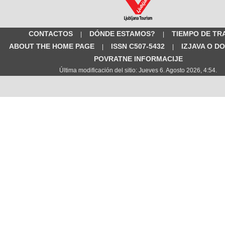
CONTACTOS
DÓNDE ESTAMOS?
TIEMPO DE TR
|
|
ABOUT THE HOME PAGE
ISSN C507-5432
IZJAVA O D
|
|
POVRATNE INFORMACIJE
Última modificación del sitio: Jueves 6. Agosto 2026, 4:54.