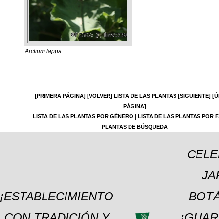
Arctium lappa
[PRIMERA PÁGINA]
[VOLVER]
LISTA DE LAS PLANTAS
[SIGUIENTE]
[Ú
PÁGINA]
|
LISTA DE LAS PLANTAS POR GÉNERO
LISTA DE LAS PLANTAS POR F
PLANTAS DE BÚSQUEDA
CELE
JA
¡ESTABLECIMIENTO
BOTÁ
CON TRADICIÓN Y
¡GUAR