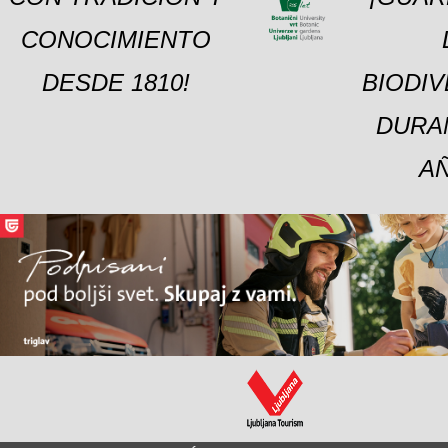
CONOCIMIENTO
DESDE 1810!
BIODI
DURA
A