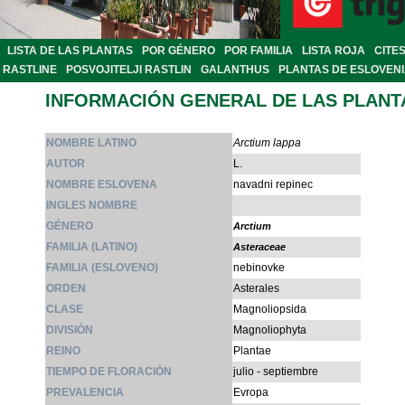
LISTA DE LAS PLANTAS
POR GÉNERO
POR FAMILIA
LISTA ROJA
CITE
RASTLINE
POSVOJITELJI RASTLIN
GALANTHUS
PLANTAS DE ESLOVEN
INFORMACIÓN GENERAL DE LAS PLANT
NOMBRE LATINO
Arctium lappa
AUTOR
L.
NOMBRE ESLOVENA
navadni repinec
INGLES NOMBRE
GÉNERO
Arctium
FAMILIA (LATINO)
Asteraceae
FAMILIA (ESLOVENO)
nebinovke
ORDEN
Asterales
CLASE
Magnoliopsida
DIVISIÓN
Magnoliophyta
REINO
Plantae
TIEMPO DE FLORACIÓN
julio - septiembre
PREVALENCIA
Evropa