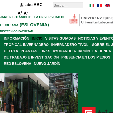
abc
ABC
+
-
A
A
JARDÍN BOTÁNICO DE LA UNIVERSIDAD DE
(ESLOVENIA)
LJUBLJANA
BIOTECNICO FACULTAD
INFORMACIÓN
INICIO
VISITAS GUIADAS
NOTICIAS Y EVENT
TROPICAL INVERNADERO
INVERNADERO TIVOLI
SOBRE EL 
OFERTA
PLANTAS
LINKS
AYUDANDO A JARDÍN
LA TIENDA
DE TRABAJO E INVESTIGACIÓN
PRESENCIA EN LOS MEDIOS
RED ESLOVENA
NUEVO JARDÍN