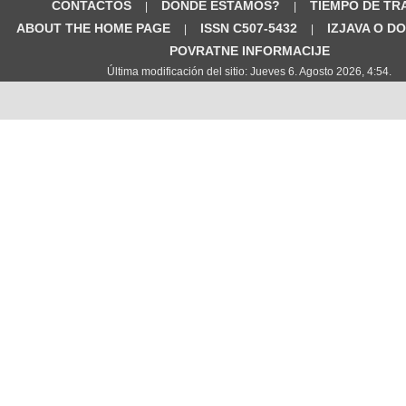
CONTACTOS
DÓNDE ESTAMOS?
TIEMPO DE TR
|
|
ABOUT THE HOME PAGE
ISSN C507-5432
IZJAVA O D
|
|
POVRATNE INFORMACIJE
Última modificación del sitio: Jueves 6. Agosto 2026, 4:54.