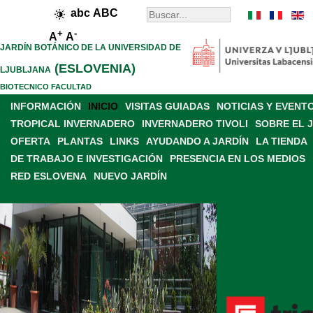
abc
ABC
+
-
A
A
JARDÍN BOTÁNICO DE LA UNIVERSIDAD DE
(ESLOVENIA)
LJUBLJANA
BIOTECNICO FACULTAD
INFORMACIÓN
INICIO
VISITAS GUIADAS
NOTICIAS Y EVENT
TROPICAL INVERNADERO
INVERNADERO TIVOLI
SOBRE EL 
OFERTA
PLANTAS
LINKS
AYUDANDO A JARDÍN
LA TIENDA
DE TRABAJO E INVESTIGACIÓN
PRESENCIA EN LOS MEDIOS
RED ESLOVENA
NUEVO JARDÍN