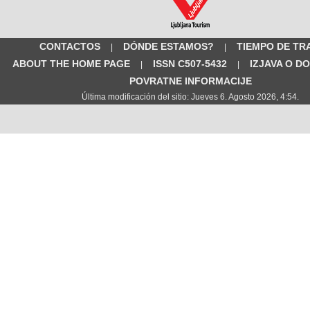
CONTACTOS
DÓNDE ESTAMOS?
TIEMPO DE TR
|
|
ABOUT THE HOME PAGE
ISSN C507-5432
IZJAVA O D
|
|
POVRATNE INFORMACIJE
Última modificación del sitio: Jueves 6. Agosto 2026, 4:54.