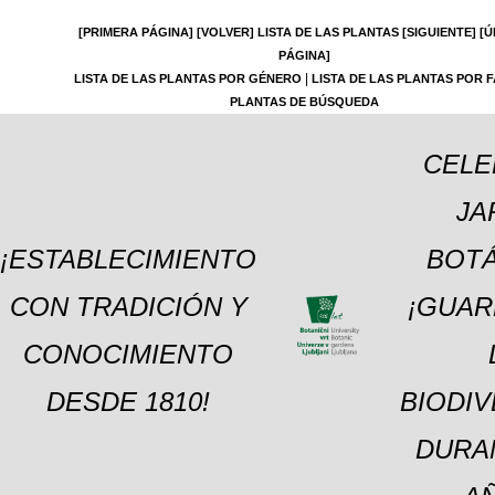
[PRIMERA PÁGINA]
[VOLVER]
LISTA DE LAS PLANTAS
[SIGUIENTE]
[Ú
PÁGINA]
|
LISTA DE LAS PLANTAS POR GÉNERO
LISTA DE LAS PLANTAS POR F
PLANTAS DE BÚSQUEDA
CELE
JA
¡ESTABLECIMIENTO
BOTÁ
CON TRADICIÓN Y
¡GUAR
CONOCIMIENTO
DESDE 1810!
BIODI
DURA