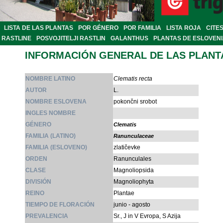
LISTA DE LAS PLANTAS
POR GÉNERO
POR FAMILIA
LISTA ROJA
CITE
RASTLINE
POSVOJITELJI RASTLIN
GALANTHUS
PLANTAS DE ESLOVEN
INFORMACIÓN GENERAL DE LAS PLANT
NOMBRE LATINO
Clematis recta
AUTOR
L.
NOMBRE ESLOVENA
pokončni srobot
INGLES NOMBRE
GÉNERO
Clematis
FAMILIA (LATINO)
Ranunculaceae
FAMILIA (ESLOVENO)
zlatičevke
ORDEN
Ranunculales
CLASE
Magnoliopsida
DIVISIÓN
Magnoliophyta
REINO
Plantae
TIEMPO DE FLORACIÓN
junio - agosto
PREVALENCIA
Sr., J in V Evropa, S Azija