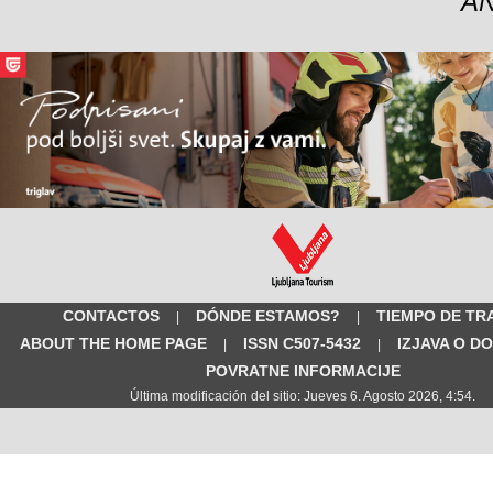
A
CONTACTOS
DÓNDE ESTAMOS?
TIEMPO DE TR
|
|
ABOUT THE HOME PAGE
ISSN C507-5432
IZJAVA O D
|
|
POVRATNE INFORMACIJE
Última modificación del sitio: Jueves 6. Agosto 2026, 4:54.