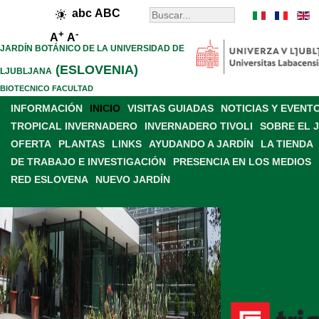
abc
ABC
+
-
A
A
JARDÍN BOTÁNICO DE LA UNIVERSIDAD DE
(ESLOVENIA)
LJUBLJANA
BIOTECNICO FACULTAD
INFORMACIÓN
INICIO
VISITAS GUIADAS
NOTICIAS Y EVENT
TROPICAL INVERNADERO
INVERNADERO TIVOLI
SOBRE EL 
OFERTA
PLANTAS
LINKS
AYUDANDO A JARDÍN
LA TIENDA
DE TRABAJO E INVESTIGACIÓN
PRESENCIA EN LOS MEDIOS
RED ESLOVENA
NUEVO JARDÍN