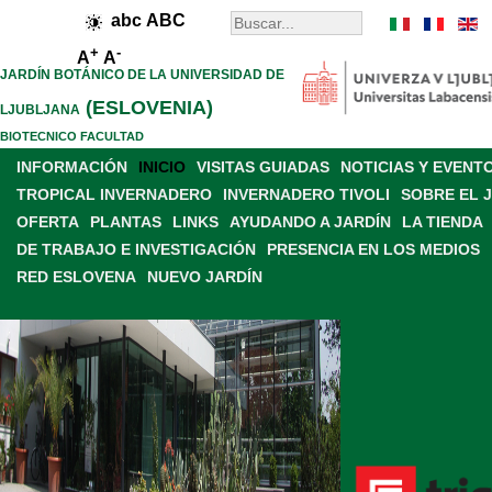
abc
ABC
+
-
A
A
JARDÍN BOTÁNICO DE LA UNIVERSIDAD DE
(ESLOVENIA)
LJUBLJANA
BIOTECNICO FACULTAD
INFORMACIÓN
INICIO
VISITAS GUIADAS
NOTICIAS Y EVENT
TROPICAL INVERNADERO
INVERNADERO TIVOLI
SOBRE EL 
OFERTA
PLANTAS
LINKS
AYUDANDO A JARDÍN
LA TIENDA
DE TRABAJO E INVESTIGACIÓN
PRESENCIA EN LOS MEDIOS
RED ESLOVENA
NUEVO JARDÍN