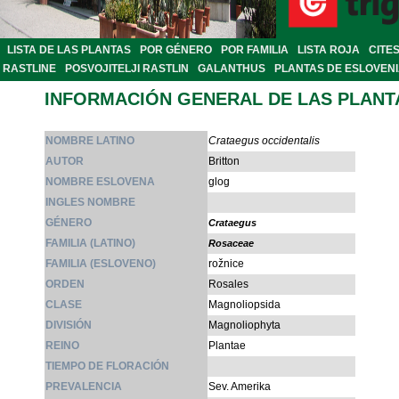
LISTA DE LAS PLANTAS
POR GÉNERO
POR FAMILIA
LISTA ROJA
CITE
RASTLINE
POSVOJITELJI RASTLIN
GALANTHUS
PLANTAS DE ESLOVEN
INFORMACIÓN GENERAL DE LAS PLANT
NOMBRE LATINO
Crataegus occidentalis
AUTOR
Britton
NOMBRE ESLOVENA
glog
INGLES NOMBRE
GÉNERO
Crataegus
FAMILIA (LATINO)
Rosaceae
FAMILIA (ESLOVENO)
rožnice
ORDEN
Rosales
CLASE
Magnoliopsida
DIVISIÓN
Magnoliophyta
REINO
Plantae
TIEMPO DE FLORACIÓN
PREVALENCIA
Sev. Amerika