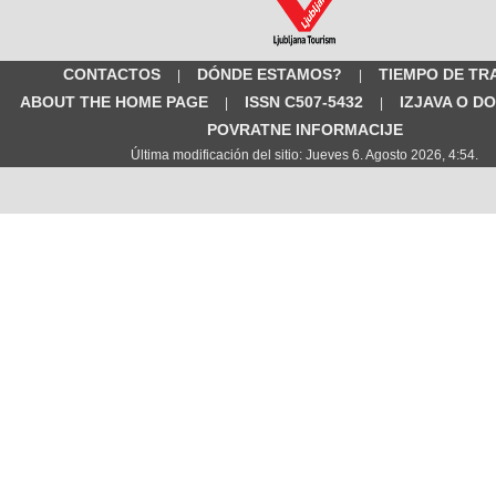
CONTACTOS
DÓNDE ESTAMOS?
TIEMPO DE TR
|
|
ABOUT THE HOME PAGE
ISSN C507-5432
IZJAVA O D
|
|
POVRATNE INFORMACIJE
Última modificación del sitio: Jueves 6. Agosto 2026, 4:54.