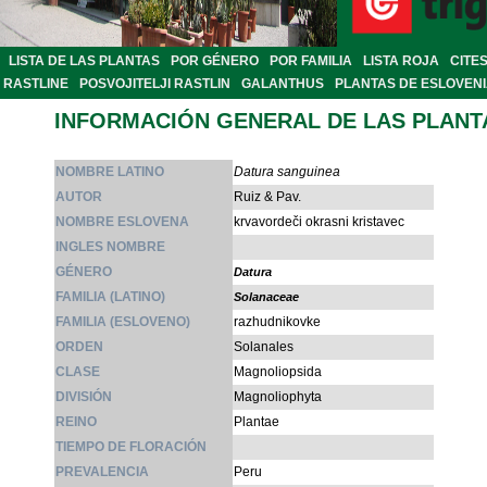
LISTA DE LAS PLANTAS
POR GÉNERO
POR FAMILIA
LISTA ROJA
CITE
RASTLINE
POSVOJITELJI RASTLIN
GALANTHUS
PLANTAS DE ESLOVEN
INFORMACIÓN GENERAL DE LAS PLANT
NOMBRE LATINO
Datura sanguinea
AUTOR
Ruiz & Pav.
NOMBRE ESLOVENA
krvavordeči okrasni kristavec
INGLES NOMBRE
GÉNERO
Datura
FAMILIA (LATINO)
Solanaceae
FAMILIA (ESLOVENO)
razhudnikovke
ORDEN
Solanales
CLASE
Magnoliopsida
DIVISIÓN
Magnoliophyta
REINO
Plantae
TIEMPO DE FLORACIÓN
PREVALENCIA
Peru