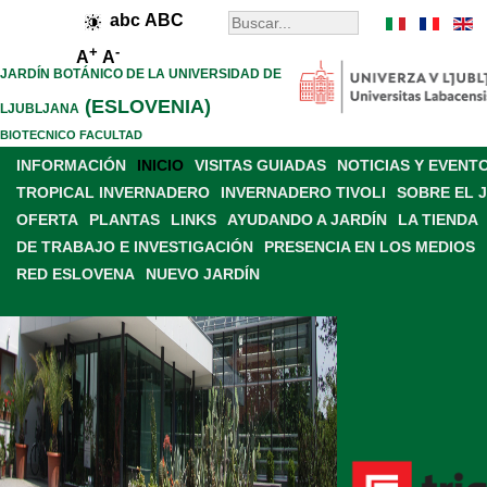
abc
ABC
+
-
A
A
JARDÍN BOTÁNICO DE LA UNIVERSIDAD DE
(ESLOVENIA)
LJUBLJANA
BIOTECNICO FACULTAD
INFORMACIÓN
INICIO
VISITAS GUIADAS
NOTICIAS Y EVENT
TROPICAL INVERNADERO
INVERNADERO TIVOLI
SOBRE EL 
OFERTA
PLANTAS
LINKS
AYUDANDO A JARDÍN
LA TIENDA
DE TRABAJO E INVESTIGACIÓN
PRESENCIA EN LOS MEDIOS
RED ESLOVENA
NUEVO JARDÍN