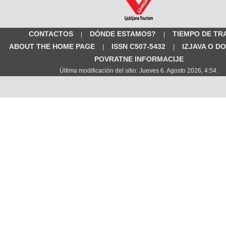
CONTACTOS
DÓNDE ESTAMOS?
TIEMPO DE TR
|
|
ABOUT THE HOME PAGE
ISSN C507-5432
IZJAVA O D
|
|
POVRATNE INFORMACIJE
Última modificación del sitio: Jueves 6. Agosto 2026, 4:54.