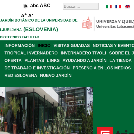
abc
ABC
+
-
A
A
JARDÍN BOTÁNICO DE LA UNIVERSIDAD DE
(ESLOVENIA)
LJUBLJANA
BIOTECNICO FACULTAD
INFORMACIÓN
INICIO
VISITAS GUIADAS
NOTICIAS Y EVENT
TROPICAL INVERNADERO
INVERNADERO TIVOLI
SOBRE EL 
OFERTA
PLANTAS
LINKS
AYUDANDO A JARDÍN
LA TIENDA
DE TRABAJO E INVESTIGACIÓN
PRESENCIA EN LOS MEDIOS
RED ESLOVENA
NUEVO JARDÍN