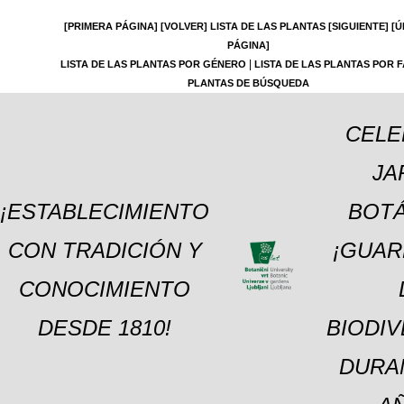
[PRIMERA PÁGINA]
[VOLVER]
LISTA DE LAS PLANTAS
[SIGUIENTE]
[Ú
PÁGINA]
|
LISTA DE LAS PLANTAS POR GÉNERO
LISTA DE LAS PLANTAS POR F
PLANTAS DE BÚSQUEDA
CELE
JA
¡ESTABLECIMIENTO
BOTÁ
CON TRADICIÓN Y
¡GUAR
CONOCIMIENTO
DESDE 1810!
BIODI
DURA