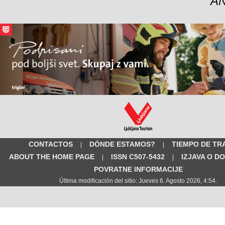
A
CONTACTOS
DÓNDE ESTAMOS?
TIEMPO DE TR
|
|
ABOUT THE HOME PAGE
ISSN C507-5432
IZJAVA O D
|
|
POVRATNE INFORMACIJE
Última modificación del sitio: Jueves 6. Agosto 2026, 4:54.