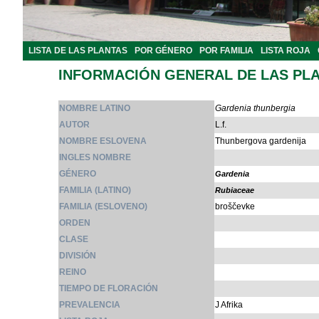
LISTA DE LAS PLANTAS
POR GÉNERO
POR FAMILIA
LISTA ROJA
INFORMACIÓN GENERAL DE LAS PL
NOMBRE LATINO
Gardenia thunbergia
AUTOR
L.f.
NOMBRE ESLOVENA
Thunbergova gardenija
INGLES NOMBRE
GÉNERO
Gardenia
FAMILIA (LATINO)
Rubiaceae
FAMILIA (ESLOVENO)
broščevke
ORDEN
CLASE
DIVISIÓN
REINO
TIEMPO DE FLORACIÓN
PREVALENCIA
J Afrika