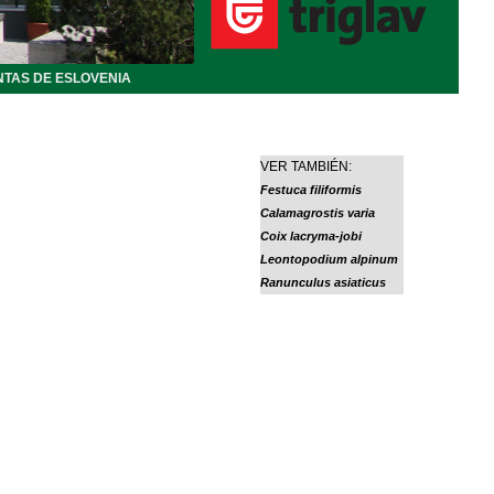
NTAS DE ESLOVENIA
VER TAMBIÉN:
Festuca filiformis
Calamagrostis varia
Coix lacryma-jobi
Leontopodium alpinum
Ranunculus asiaticus