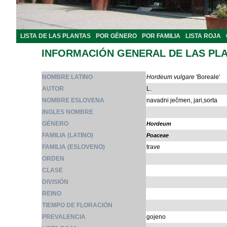
LISTA DE LAS PLANTAS
POR GÉNERO
POR FAMILIA
LISTA ROJA
INFORMACIÓN GENERAL DE LAS PL
NOMBRE LATINO
Hordeum vulgare
'Boreale'
AUTOR
L.
NOMBRE ESLOVENA
navadni ječmen, jari,sorta
INGLES NOMBRE
GÉNERO
Hordeum
FAMILIA (LATINO)
Poaceae
FAMILIA (ESLOVENO)
trave
ORDEN
CLASE
DIVISIÓN
REINO
TIEMPO DE FLORACIÓN
PREVALENCIA
gojeno