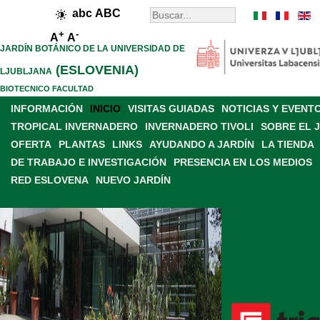
abc
ABC
+
-
A
A
JARDÍN BOTÁNICO DE LA UNIVERSIDAD DE
(ESLOVENIA)
LJUBLJANA
BIOTECNICO FACULTAD
INFORMACIÓN
INICIO
VISITAS GUIADAS
NOTICIAS Y EVENT
TROPICAL INVERNADERO
INVERNADERO TIVOLI
SOBRE EL 
OFERTA
PLANTAS
LINKS
AYUDANDO A JARDÍN
LA TIENDA
DE TRABAJO E INVESTIGACIÓN
PRESENCIA EN LOS MEDIOS
RED ESLOVENA
NUEVO JARDÍN