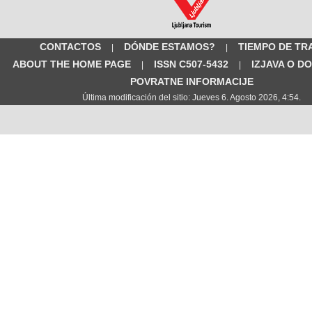
CONTACTOS
DÓNDE ESTAMOS?
TIEMPO DE TR
|
|
ABOUT THE HOME PAGE
ISSN C507-5432
IZJAVA O D
|
|
POVRATNE INFORMACIJE
Última modificación del sitio: Jueves 6. Agosto 2026, 4:54.