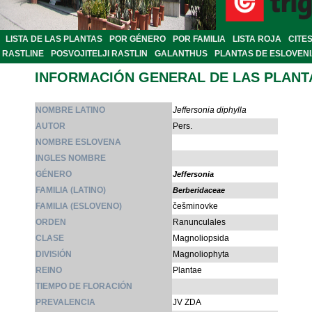
LISTA DE LAS PLANTAS
POR GÉNERO
POR FAMILIA
LISTA ROJA
CITE
RASTLINE
POSVOJITELJI RASTLIN
GALANTHUS
PLANTAS DE ESLOVEN
INFORMACIÓN GENERAL DE LAS PLANT
NOMBRE LATINO
Jeffersonia diphylla
AUTOR
Pers.
NOMBRE ESLOVENA
INGLES NOMBRE
GÉNERO
Jeffersonia
FAMILIA (LATINO)
Berberidaceae
FAMILIA (ESLOVENO)
češminovke
ORDEN
Ranunculales
CLASE
Magnoliopsida
DIVISIÓN
Magnoliophyta
REINO
Plantae
TIEMPO DE FLORACIÓN
PREVALENCIA
JV ZDA