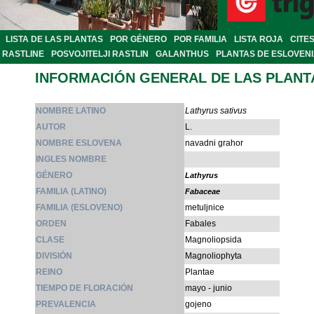
LISTA DE LAS PLANTAS
POR GÉNERO
POR FAMILIA
LISTA ROJA
CITE
RASTLINE
POSVOJITELJI RASTLIN
GALANTHUS
PLANTAS DE ESLOVEN
INFORMACIÓN GENERAL DE LAS PLANT
NOMBRE LATINO
Lathyrus sativus
AUTOR
L.
NOMBRE ESLOVENA
navadni grahor
INGLES NOMBRE
GÉNERO
Lathyrus
FAMILIA (LATINO)
Fabaceae
FAMILIA (ESLOVENO)
metuljnice
ORDEN
Fabales
CLASE
Magnoliopsida
DIVISIÓN
Magnoliophyta
REINO
Plantae
TIEMPO DE FLORACIÓN
mayo - junio
PREVALENCIA
gojeno