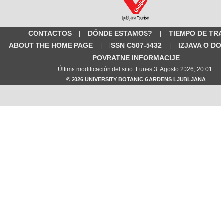
CONTACTOS
DÓNDE ESTAMOS?
TIEMPO DE TR
|
|
ABOUT THE HOME PAGE
ISSN C507-5432
IZJAVA O D
|
|
POVRATNE INFORMACIJE
Última modificación del sitio: Lunes 3. Agosto 2026, 20:01.
© 2026 UNIVERSITY BOTANIC GARDENS LJUBLJANA