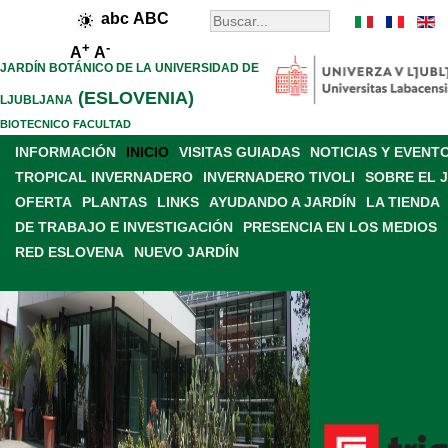
abc
ABC
+
-
A
A
JARDÍN BOTÁNICO DE LA UNIVERSIDAD DE
(ESLOVENIA)
LJUBLJANA
BIOTECNICO FACULTAD
INFORMACIÓN
INICIO
VISITAS GUIADAS
NOTICIAS Y EVENT
TROPICAL INVERNADERO
INVERNADERO TIVOLI
SOBRE EL 
OFERTA
PLANTAS
LINKS
AYUDANDO A JARDÍN
LA TIENDA
DE TRABAJO E INVESTIGACIÓN
PRESENCIA EN LOS MEDIOS
RED ESLOVENA
NUEVO JARDÍN