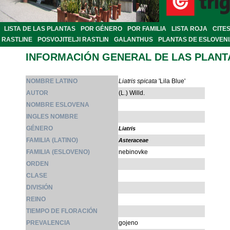
LISTA DE LAS PLANTAS
POR GÉNERO
POR FAMILIA
LISTA ROJA
CITE
RASTLINE
POSVOJITELJI RASTLIN
GALANTHUS
PLANTAS DE ESLOVEN
INFORMACIÓN GENERAL DE LAS PLANT
NOMBRE LATINO
Liatris spicata
'Lila Blue'
AUTOR
(L.) Willd.
NOMBRE ESLOVENA
INGLES NOMBRE
GÉNERO
Liatris
FAMILIA (LATINO)
Asteraceae
FAMILIA (ESLOVENO)
nebinovke
ORDEN
CLASE
DIVISIÓN
REINO
TIEMPO DE FLORACIÓN
PREVALENCIA
gojeno