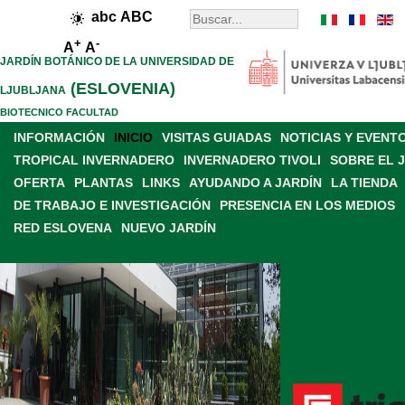
abc
ABC
+
-
A
A
JARDÍN BOTÁNICO DE LA UNIVERSIDAD DE
(ESLOVENIA)
LJUBLJANA
BIOTECNICO FACULTAD
INFORMACIÓN
INICIO
VISITAS GUIADAS
NOTICIAS Y EVENT
TROPICAL INVERNADERO
INVERNADERO TIVOLI
SOBRE EL 
OFERTA
PLANTAS
LINKS
AYUDANDO A JARDÍN
LA TIENDA
DE TRABAJO E INVESTIGACIÓN
PRESENCIA EN LOS MEDIOS
RED ESLOVENA
NUEVO JARDÍN