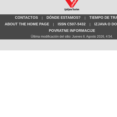
CONTACTOS
DÓNDE ESTAMOS?
TIEMPO DE TR
|
|
ABOUT THE HOME PAGE
ISSN C507-5432
IZJAVA O D
|
|
POVRATNE INFORMACIJE
Última modificación del sitio: Jueves 6. Agosto 2026, 4:54.