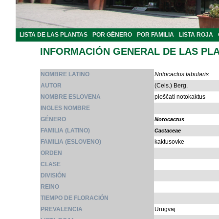
LISTA DE LAS PLANTAS
POR GÉNERO
POR FAMILIA
LISTA ROJA
INFORMACIÓN GENERAL DE LAS PL
NOMBRE LATINO
Notocactus tabularis
AUTOR
(Cels.) Berg.
NOMBRE ESLOVENA
ploščati notokaktus
INGLES NOMBRE
GÉNERO
Notocactus
FAMILIA (LATINO)
Cactaceae
FAMILIA (ESLOVENO)
kaktusovke
ORDEN
CLASE
DIVISIÓN
REINO
TIEMPO DE FLORACIÓN
PREVALENCIA
Urugvaj