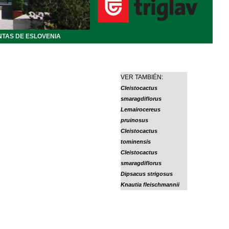
NTAS DE ESLOVENIA
VER TAMBIÉN:
Cleistocactus
smaragdiflorus
Lemairocereus
pruinosus
Cleistocactus
tominensis
Cleistocactus
smaragdiflorus
Dipsacus strigosus
Knautia fleischmannii