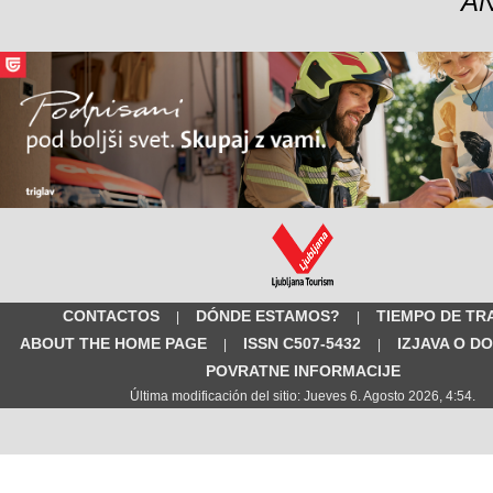
A
CONTACTOS
DÓNDE ESTAMOS?
TIEMPO DE TR
|
|
ABOUT THE HOME PAGE
ISSN C507-5432
IZJAVA O D
|
|
POVRATNE INFORMACIJE
Última modificación del sitio: Jueves 6. Agosto 2026, 4:54.