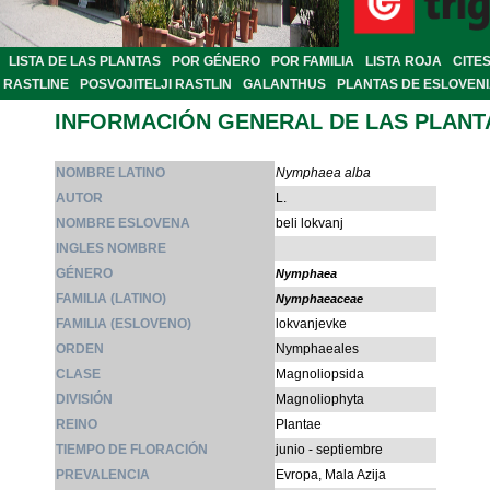
LISTA DE LAS PLANTAS
POR GÉNERO
POR FAMILIA
LISTA ROJA
CITE
RASTLINE
POSVOJITELJI RASTLIN
GALANTHUS
PLANTAS DE ESLOVEN
INFORMACIÓN GENERAL DE LAS PLANT
NOMBRE LATINO
Nymphaea alba
AUTOR
L.
NOMBRE ESLOVENA
beli lokvanj
INGLES NOMBRE
GÉNERO
Nymphaea
FAMILIA (LATINO)
Nymphaeaceae
FAMILIA (ESLOVENO)
lokvanjevke
ORDEN
Nymphaeales
CLASE
Magnoliopsida
DIVISIÓN
Magnoliophyta
REINO
Plantae
TIEMPO DE FLORACIÓN
junio - septiembre
PREVALENCIA
Evropa, Mala Azija