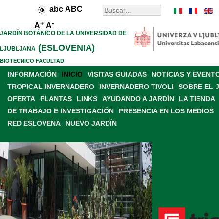
abc
ABC
+
-
A
A
JARDÍN BOTÁNICO DE LA UNIVERSIDAD DE
(ESLOVENIA)
LJUBLJANA
BIOTECNICO FACULTAD
INFORMACIÓN
INICIO
VISITAS GUIADAS
NOTICIAS Y EVENT
TROPICAL INVERNADERO
INVERNADERO TIVOLI
SOBRE EL 
OFERTA
PLANTAS
LINKS
AYUDANDO A JARDÍN
LA TIENDA
DE TRABAJO E INVESTIGACIÓN
PRESENCIA EN LOS MEDIOS
RED ESLOVENA
NUEVO JARDÍN