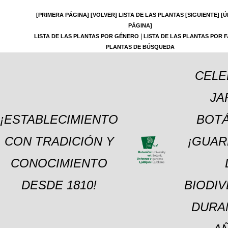
[PRIMERA PÁGINA]
[VOLVER]
LISTA DE LAS PLANTAS
[SIGUIENTE]
[Ú
PÁGINA]
|
LISTA DE LAS PLANTAS POR GÉNERO
LISTA DE LAS PLANTAS POR F
PLANTAS DE BÚSQUEDA
CELE
JA
¡ESTABLECIMIENTO
BOTÁ
CON TRADICIÓN Y
¡GUAR
CONOCIMIENTO
DESDE 1810!
BIODI
DURA