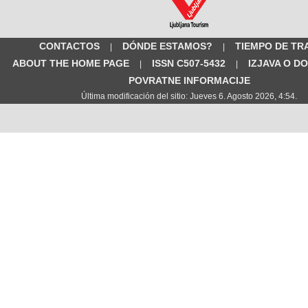
CONTACTOS
DÓNDE ESTAMOS?
TIEMPO DE TR
|
|
ABOUT THE HOME PAGE
ISSN C507-5432
IZJAVA O D
|
|
POVRATNE INFORMACIJE
Última modificación del sitio: Jueves 6. Agosto 2026, 4:54.