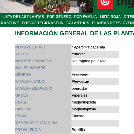
LISTA DE LAS PLANTAS
POR GÉNERO
POR FAMILIA
LISTA ROJA
CITE
RASTLINE
POSVOJITELJI RASTLIN
GALANTHUS
PLANTAS DE ESLOVEN
INFORMACIÓN GENERAL DE LAS PLANT
NOMBRE LATINO
Peperomia caperata
AUTOR
Yuncker
NOMBRE ESLOVENA
smaragdna poprovka
INGLES NOMBRE
GÉNERO
Peperomia
FAMILIA (LATINO)
Piperaceae
FAMILIA (ESLOVENO)
poprovke
ORDEN
Piperales
CLASE
Magnoliopsida
DIVISIÓN
Magnoliophyta
REINO
Plantae
TIEMPO DE FLORACIÓN
PREVALENCIA
Brazilija