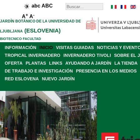
abc
ABC
+
-
A
A
JARDÍN BOTÁNICO DE LA UNIVERSIDAD DE
(ESLOVENIA)
LJUBLJANA
BIOTECNICO FACULTAD
INFORMACIÓN
INICIO
VISITAS GUIADAS
NOTICIAS Y EVENT
TROPICAL INVERNADERO
INVERNADERO TIVOLI
SOBRE EL 
OFERTA
PLANTAS
LINKS
AYUDANDO A JARDÍN
LA TIENDA
DE TRABAJO E INVESTIGACIÓN
PRESENCIA EN LOS MEDIOS
RED ESLOVENA
NUEVO JARDÍN