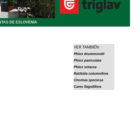
NTAS DE ESLOVENIA
VER TAMBIÉN:
Phlox drummondii
Phlox paniculata
Phlox setacea
Ratibida columnifera
Chorisia speciosa
Carex flagellifera