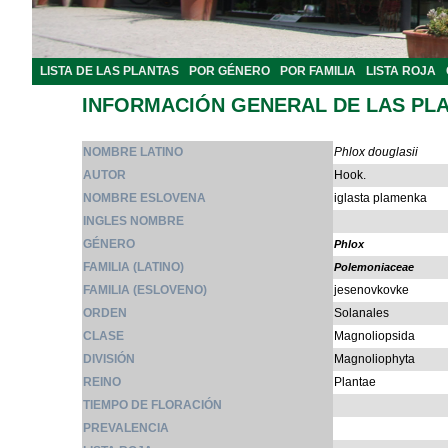
LISTA DE LAS PLANTAS
POR GÉNERO
POR FAMILIA
LISTA ROJA
INFORMACIÓN GENERAL DE LAS PL
NOMBRE LATINO
Phlox douglasii
AUTOR
Hook.
NOMBRE ESLOVENA
iglasta plamenka
INGLES NOMBRE
GÉNERO
Phlox
FAMILIA (LATINO)
Polemoniaceae
FAMILIA (ESLOVENO)
jesenovkovke
ORDEN
Solanales
CLASE
Magnoliopsida
DIVISIÓN
Magnoliophyta
REINO
Plantae
TIEMPO DE FLORACIÓN
PREVALENCIA