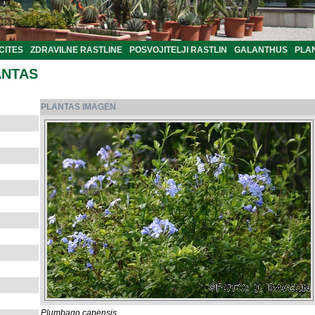
CITES
ZDRAVILNE RASTLINE
POSVOJITELJI RASTLIN
GALANTHUS
PLA
ANTAS
PLANTAS IMAGEN
Plumbago capensis