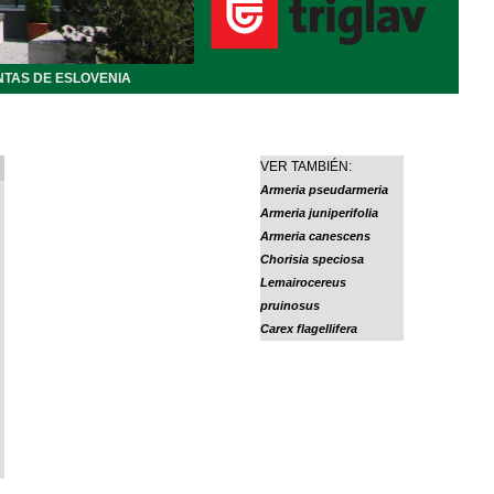
NTAS DE ESLOVENIA
VER TAMBIÉN:
Armeria pseudarmeria
Armeria juniperifolia
Armeria canescens
Chorisia speciosa
Lemairocereus
pruinosus
Carex flagellifera