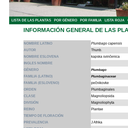
LISTA DE LAS PLANTAS
POR GÉNERO
POR FAMILIA
LISTA ROJA
INFORMACIÓN GENERAL DE LAS PL
NOMBRE LATINO
Plumbago capensis
AUTOR
Thunb.
NOMBRE ESLOVENA
kapska svinčenica
INGLES NOMBRE
GÉNERO
Plumbago
FAMILIA (LATINO)
Plumbaginaceae
FAMILIA (ESLOVENO)
pečnikovke
ORDEN
Plumbaginales
CLASE
Magnoliopsida
DIVISIÓN
Magnoliophyta
REINO
Plantae
TIEMPO DE FLORACIÓN
PREVALENCIA
J Afrika