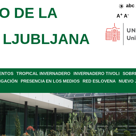
abc
O DE LA
+
-
A
A
 LJUBLJANA
VENTOS
TROPICAL INVERNADERO
INVERNADERO TIVOLI
SOBRE
IGACIÓN
PRESENCIA EN LOS MEDIOS
RED ESLOVENA
NUEVO 