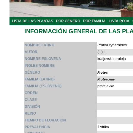
LISTA DE LAS PLANTAS
POR GÉNERO
POR FAMILIA
LISTA ROJA
INFORMACIÓN GENERAL DE LAS PL
NOMBRE LATINO
Protea cynaroides
AUTOR
(L.) L.
NOMBRE ESLOVENA
kraljevska proteja
INGLES NOMBRE
GÉNERO
Protea
FAMILIA (LATINO)
Proteaceae
FAMILIA (ESLOVENO)
protejevke
ORDEN
CLASE
DIVISIÓN
REINO
TIEMPO DE FLORACIÓN
PREVALENCIA
J Afrika