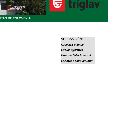
NTAS DE ESLOVENIA
VER TAMBIÉN:
Grevillea banksii
Luzula sylvatica
Knautia fleischmannii
Leontopodium alpinum