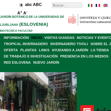
abc
ABC
+
-
A
A
JARDÍN BOTÁNICO DE LA UNIVERSIDAD DE
(ESLOVENIA)
LJUBLJANA
BIOTECNICO FACULTAD
INFORMACIÓN
INICIO
VISITAS GUIADAS
NOTICIAS Y EVENT
TROPICAL INVERNADERO
INVERNADERO TIVOLI
SOBRE EL 
OFERTA
PLANTAS
LINKS
AYUDANDO A JARDÍN
LA TIENDA
DE TRABAJO E INVESTIGACIÓN
PRESENCIA EN LOS MEDIOS
RED ESLOVENA
NUEVO JARDÍN