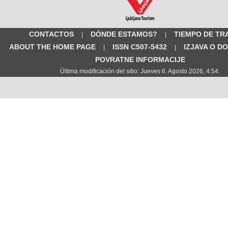
CONTACTOS
DÓNDE ESTAMOS?
TIEMPO DE TR
|
|
ABOUT THE HOME PAGE
ISSN C507-5432
IZJAVA O D
|
|
POVRATNE INFORMACIJE
Última modificación del sitio: Jueves 6. Agosto 2026, 4:54.