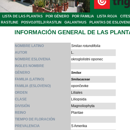
LISTA DE LAS PLANTAS
POR GÉNERO
POR FAMILIA
LISTA ROJA
CITE
RASTLINE
POSVOJITELJI RASTLIN
GALANTHUS
PLANTAS DE ESLOVEN
INFORMACIÓN GENERAL DE LAS PLANT
NOMBRE LATINO
Smilax rotundifolia
AUTOR
L.
NOMBRE ESLOVENA
okroglolistni oponec
INGLES NOMBRE
GÉNERO
Smilax
FAMILIA (LATINO)
Smilacaceae
FAMILIA (ESLOVENO)
opončevke
ORDEN
Liliales
CLASE
Liliopsida
DIVISIÓN
Magnoliophyta
REINO
Plantae
TIEMPO DE FLORACIÓN
PREVALENCIA
S Amerika