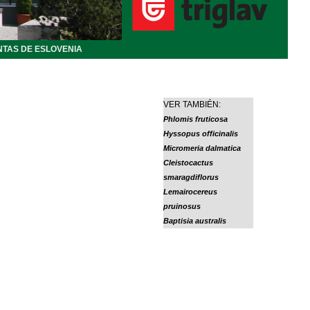
NTAS DE ESLOVENIA
VER TAMBIÉN:
Phlomis fruticosa
Hyssopus officinalis
Micromeria dalmatica
Cleistocactus
smaragdiflorus
Lemairocereus
pruinosus
Baptisia australis