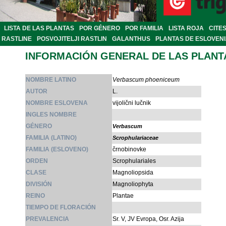
LISTA DE LAS PLANTAS
POR GÉNERO
POR FAMILIA
LISTA ROJA
CITE
RASTLINE
POSVOJITELJI RASTLIN
GALANTHUS
PLANTAS DE ESLOVEN
INFORMACIÓN GENERAL DE LAS PLANT
NOMBRE LATINO
Verbascum phoeniceum
AUTOR
L.
NOMBRE ESLOVENA
vijolični lučnik
INGLES NOMBRE
GÉNERO
Verbascum
FAMILIA (LATINO)
Scrophulariaceae
FAMILIA (ESLOVENO)
črnobinovke
ORDEN
Scrophulariales
CLASE
Magnoliopsida
DIVISIÓN
Magnoliophyta
REINO
Plantae
TIEMPO DE FLORACIÓN
PREVALENCIA
Sr. V, JV Evropa, Osr. Azija