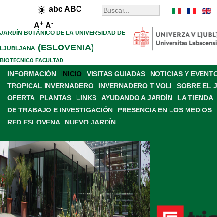
abc
ABC
+
-
A
A
JARDÍN BOTÁNICO DE LA UNIVERSIDAD DE
(ESLOVENIA)
LJUBLJANA
BIOTECNICO FACULTAD
INFORMACIÓN
INICIO
VISITAS GUIADAS
NOTICIAS Y EVENT
TROPICAL INVERNADERO
INVERNADERO TIVOLI
SOBRE EL 
OFERTA
PLANTAS
LINKS
AYUDANDO A JARDÍN
LA TIENDA
DE TRABAJO E INVESTIGACIÓN
PRESENCIA EN LOS MEDIOS
RED ESLOVENA
NUEVO JARDÍN