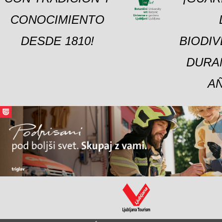
CONOCIMIENTO
DESDE 1810!
BIODI
DURA
A