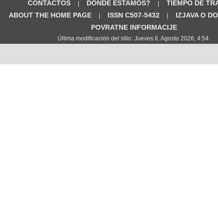
CONTACTOS
DÓNDE ESTAMOS?
TIEMPO DE TR
|
|
ABOUT THE HOME PAGE
ISSN C507-5432
IZJAVA O D
|
|
POVRATNE INFORMACIJE
Última modificación del sitio: Jueves 6. Agosto 2026, 4:54.