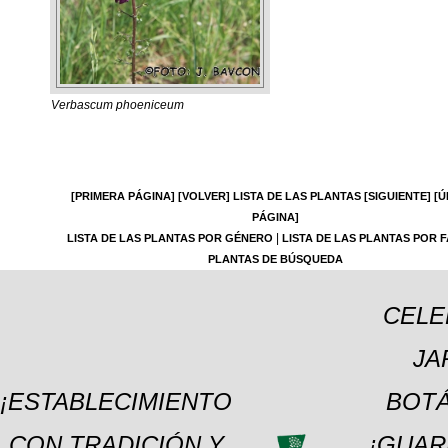
Verbascum phoeniceum
[PRIMERA PÁGINA]
[VOLVER]
LISTA DE LAS PLANTAS
[SIGUIENTE]
[Ú
PÁGINA]
|
LISTA DE LAS PLANTAS POR GÉNERO
LISTA DE LAS PLANTAS POR F
PLANTAS DE BÚSQUEDA
CELE
JA
¡ESTABLECIMIENTO
BOTÁ
CON TRADICIÓN Y
¡GUAR