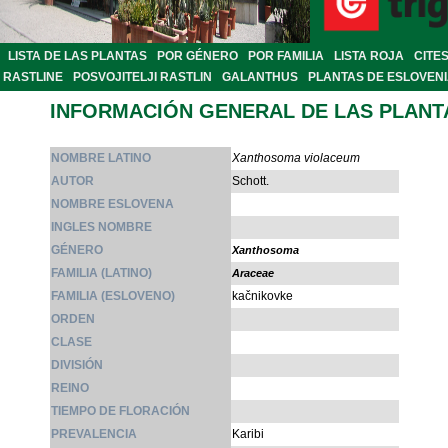
LISTA DE LAS PLANTAS
POR GÉNERO
POR FAMILIA
LISTA ROJA
CITE
RASTLINE
POSVOJITELJI RASTLIN
GALANTHUS
PLANTAS DE ESLOVEN
INFORMACIÓN GENERAL DE LAS PLANT
NOMBRE LATINO
Xanthosoma violaceum
AUTOR
Schott.
NOMBRE ESLOVENA
INGLES NOMBRE
GÉNERO
Xanthosoma
FAMILIA (LATINO)
Araceae
FAMILIA (ESLOVENO)
kačnikovke
ORDEN
CLASE
DIVISIÓN
REINO
TIEMPO DE FLORACIÓN
PREVALENCIA
Karibi