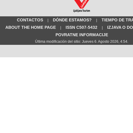
CONTACTOS
DÓNDE ESTAMOS?
TIEMPO DE TR
|
|
ABOUT THE HOME PAGE
ISSN C507-5432
IZJAVA O D
|
|
POVRATNE INFORMACIJE
Última modificación del sitio: Jueves 6. Agosto 2026, 4:54.