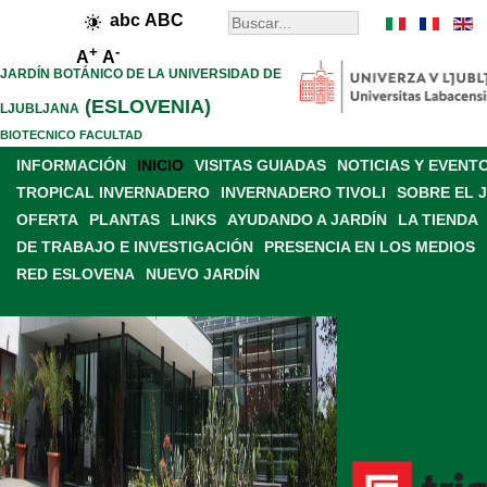
abc
ABC
+
-
A
A
JARDÍN BOTÁNICO DE LA UNIVERSIDAD DE
(ESLOVENIA)
LJUBLJANA
BIOTECNICO FACULTAD
INFORMACIÓN
INICIO
VISITAS GUIADAS
NOTICIAS Y EVENT
TROPICAL INVERNADERO
INVERNADERO TIVOLI
SOBRE EL 
OFERTA
PLANTAS
LINKS
AYUDANDO A JARDÍN
LA TIENDA
DE TRABAJO E INVESTIGACIÓN
PRESENCIA EN LOS MEDIOS
RED ESLOVENA
NUEVO JARDÍN