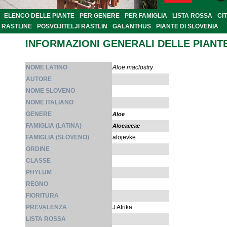
ELENCO DELLE PIANTE
PER GENERE
PER FAMIGLIA
LISTA ROSSA
CI
RASTLINE
POSVOJITELJI RASTLIN
GALANTHUS
PIANTE DI SLOVENIA
INFORMAZIONI GENERALI DELLE PIANT
NOME LATINO
Aloe maclostry
AUTORE
NOME SLOVENO
NOME ITALIANO
GENERE
Aloe
FAMIGLIA (LATINA)
Aloeaceae
FAMIGLIA (SLOVENO)
alojevke
ORDINE
CLASSE
PHYLUM
REGNO
FIORITURA
PREVALENZA
J Afrika
LISTA ROSSA