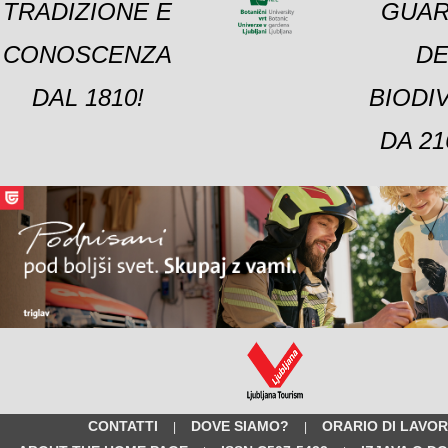
TRADIZIONE E
GUAR
CONOSCENZA
DE
DAL 1810!
BIODI
DA 21
CONTATTI
DOVE SIAMO?
ORARIO DI LAVO
|
|