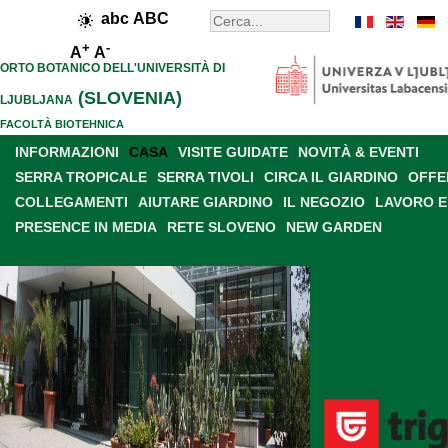
abc
ABC
+
-
A
A
ORTO BOTANICO DELL'UNIVERSITÀ DI
(SLOVENIA)
LJUBLJANA
FACOLTÀ BIOTEHNICA
INFORMAZIONI
CASA
VISITE GUIDATE
NOVITÀ & EVENTI
SERRA TROPICALE
SERRA TIVOLI
CIRCA IL GIARDINO
OFFE
COLLEGAMENTI
AIUTARE GIARDINO
IL NEGOZIO
LAVORO E
PRESENCE IN MEDIA
RETE SLOVENO
NEW GARDEN