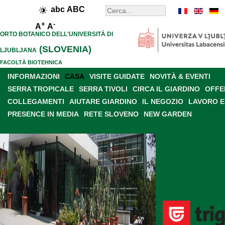
abc
ABC
+
-
A
A
ORTO BOTANICO DELL'UNIVERSITÀ DI
(SLOVENIA)
LJUBLJANA
FACOLTÀ BIOTEHNICA
INFORMAZIONI
CASA
VISITE GUIDATE
NOVITÀ & EVENTI
SERRA TROPICALE
SERRA TIVOLI
CIRCA IL GIARDINO
OFFE
COLLEGAMENTI
AIUTARE GIARDINO
IL NEGOZIO
LAVORO E
PRESENCE IN MEDIA
RETE SLOVENO
NEW GARDEN