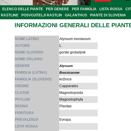
ELENCO DELLE PIANTE
PER GENERE
PER FAMIGLIA
LISTA ROSSA
CI
RASTLINE
POSVOJITELJI RASTLIN
GALANTHUS
PIANTE DI SLOVENIA
INFORMAZIONI GENERALI DELLE PIANT
NOME LATINO
Alyssum montanum
AUTORE
L.
NOME SLOVENO
gorski grobeljnik
NOME ITALIANO
GENERE
Alyssum
FAMIGLIA (LATINA)
Brassicaceae
FAMIGLIA (SLOVENO)
križnice
ORDINE
Capparales
CLASSE
Magnoliopsida
PHYLUM
Magnoliophyta
REGNO
Plantae
FIORITURA
PREVALENZA
Evropa
LISTA ROSSA