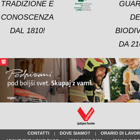
TRADIZIONE E
GUAR
CONOSCENZA
DE
DAL 1810!
BIODI
DA 21
CONTATTI
DOVE SIAMO?
ORARIO DI LAVO
|
|