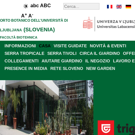
abc
ABC
+
-
A
A
ORTO BOTANICO DELL'UNIVERSITÀ DI
(SLOVENIA)
LJUBLJANA
FACOLTÀ BIOTEHNICA
INFORMAZIONI
CASA
VISITE GUIDATE
NOVITÀ & EVENTI
SERRA TROPICALE
SERRA TIVOLI
CIRCA IL GIARDINO
OFFE
COLLEGAMENTI
AIUTARE GIARDINO
IL NEGOZIO
LAVORO E
PRESENCE IN MEDIA
RETE SLOVENO
NEW GARDEN