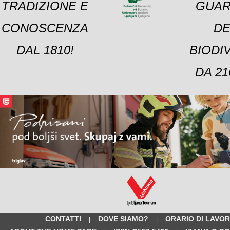
TRADIZIONE E
GUAR
CONOSCENZA
DE
DAL 1810!
BIODI
DA 21
CONTATTI
DOVE SIAMO?
ORARIO DI LAVO
|
|