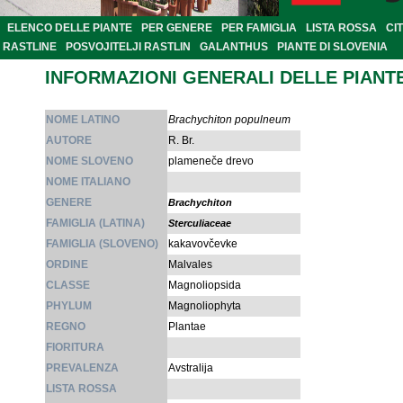
ELENCO DELLE PIANTE
PER GENERE
PER FAMIGLIA
LISTA ROSSA
CI
RASTLINE
POSVOJITELJI RASTLIN
GALANTHUS
PIANTE DI SLOVENIA
INFORMAZIONI GENERALI DELLE PIANT
NOME LATINO
Brachychiton populneum
AUTORE
R. Br.
NOME SLOVENO
plameneče drevo
NOME ITALIANO
GENERE
Brachychiton
FAMIGLIA (LATINA)
Sterculiaceae
FAMIGLIA (SLOVENO)
kakavovčevke
ORDINE
Malvales
CLASSE
Magnoliopsida
PHYLUM
Magnoliophyta
REGNO
Plantae
FIORITURA
PREVALENZA
Avstralija
LISTA ROSSA