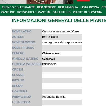
ELENCO DELLE PIANTE
PER GENERE
PER FAMIGLIA
LISTA ROSSA
CI
RASTLINE
POSVOJITELJI RASTLIN
GALANTHUS
PIANTE DI SLOVENIA
INFORMAZIONI GENERALI DELLE PIANT
NOME LATINO
Cleistocactus smaragdiflorus
AUTORE
Britt. & Rose
NOME SLOVENO
smaragdnocvetni zaprtocvetnik
NOME ITALIANO
GENERE
Cleistocactus
FAMIGLIA (LATINA)
Cactaceae
FAMIGLIA (SLOVENO)
kaktusovke
ORDINE
CLASSE
PHYLUM
REGNO
FIORITURA
PREVALENZA
Argentina, Bolivija
LISTA ROSSA