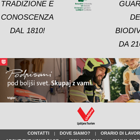
TRADIZIONE E
GUAR
CONOSCENZA
DE
DAL 1810!
BIODI
DA 21
CONTATTI
DOVE SIAMO?
ORARIO DI LAVO
|
|