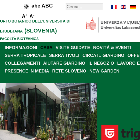
abc
ABC
+
-
A
A
ORTO BOTANICO DELL'UNIVERSITÀ DI
(SLOVENIA)
LJUBLJANA
FACOLTÀ BIOTEHNICA
INFORMAZIONI
CASA
VISITE GUIDATE
NOVITÀ & EVENTI
SERRA TROPICALE
SERRA TIVOLI
CIRCA IL GIARDINO
OFFE
COLLEGAMENTI
AIUTARE GIARDINO
IL NEGOZIO
LAVORO E
PRESENCE IN MEDIA
RETE SLOVENO
NEW GARDEN