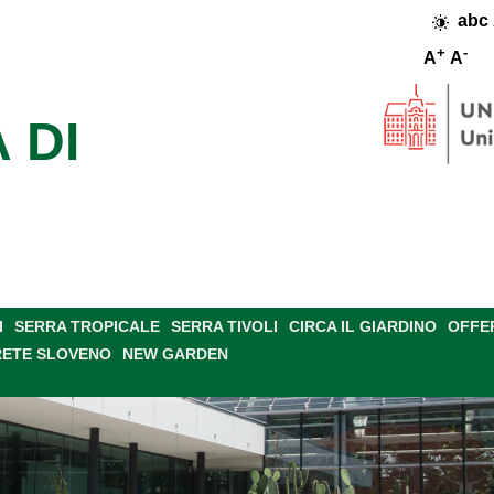
abc
+
-
A
A
 DI
I
SERRA TROPICALE
SERRA TIVOLI
CIRCA IL GIARDINO
OFFE
RETE SLOVENO
NEW GARDEN