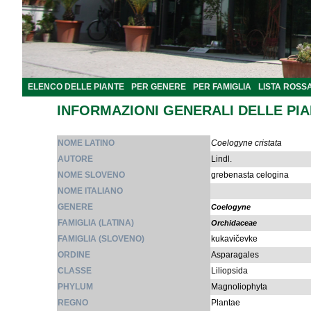
ELENCO DELLE PIANTE
PER GENERE
PER FAMIGLIA
LISTA ROSS
INFORMAZIONI GENERALI DELLE PI
NOME LATINO
Coelogyne cristata
AUTORE
Lindl.
NOME SLOVENO
grebenasta celogina
NOME ITALIANO
GENERE
Coelogyne
FAMIGLIA (LATINA)
Orchidaceae
FAMIGLIA (SLOVENO)
kukavičevke
ORDINE
Asparagales
CLASSE
Liliopsida
PHYLUM
Magnoliophyta
REGNO
Plantae