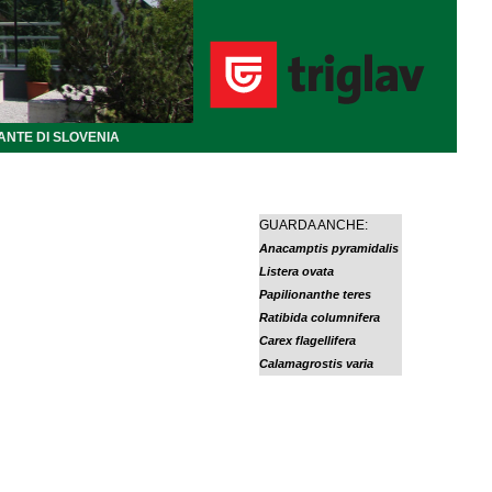
ANTE DI SLOVENIA
GUARDA ANCHE:
Anacamptis pyramidalis
Listera ovata
Papilionanthe teres
Ratibida columnifera
Carex flagellifera
Calamagrostis varia