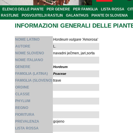
ELENCO DELLE PIANTE
PER GENERE
PER FAMIGLIA
LISTA ROSSA
CI
RASTLINE
POSVOJITELJI RASTLIN
GALANTHUS
PIANTE DI SLOVENIA
INFORMAZIONI GENERALI DELLE PIANT
NOME LATINO
Hordeum vulgare
'Amorosa'
AUTORE
L.
NOME SLOVENO
navadni ječmen, jari,sorta
NOME ITALIANO
GENERE
Hordeum
FAMIGLIA (LATINA)
Poaceae
FAMIGLIA (SLOVENO)
trave
ORDINE
CLASSE
PHYLUM
REGNO
FIORITURA
PREVALENZA
gojeno
LISTA ROSSA