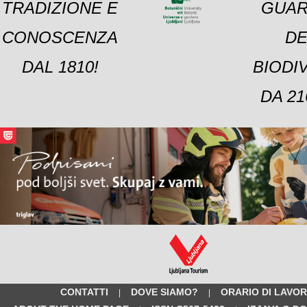
TRADIZIONE E
GUAR
CONOSCENZA
DE
DAL 1810!
BIODI
DA 21
CONTATTI
DOVE SIAMO?
ORARIO DI LAVO
|
|