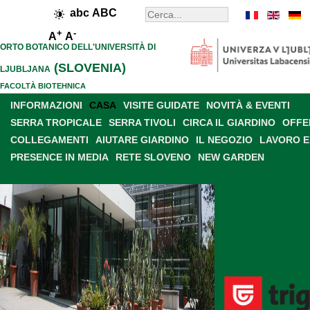
abc
ABC
+
-
A
A
ORTO BOTANICO DELL'UNIVERSITÀ DI
(SLOVENIA)
LJUBLJANA
FACOLTÀ BIOTEHNICA
INFORMAZIONI
CASA
VISITE GUIDATE
NOVITÀ & EVENTI
SERRA TROPICALE
SERRA TIVOLI
CIRCA IL GIARDINO
OFFE
COLLEGAMENTI
AIUTARE GIARDINO
IL NEGOZIO
LAVORO E
PRESENCE IN MEDIA
RETE SLOVENO
NEW GARDEN