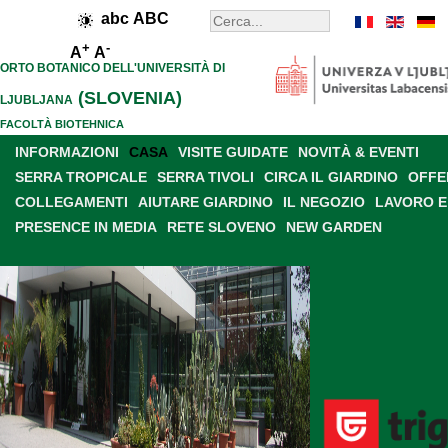
abc
ABC
+
-
A
A
ORTO BOTANICO DELL'UNIVERSITÀ DI
(SLOVENIA)
LJUBLJANA
FACOLTÀ BIOTEHNICA
INFORMAZIONI
CASA
VISITE GUIDATE
NOVITÀ & EVENTI
SERRA TROPICALE
SERRA TIVOLI
CIRCA IL GIARDINO
OFFE
COLLEGAMENTI
AIUTARE GIARDINO
IL NEGOZIO
LAVORO E
PRESENCE IN MEDIA
RETE SLOVENO
NEW GARDEN