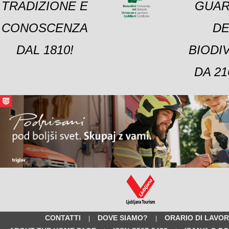
TRADIZIONE E
GUAR
CONOSCENZA
DE
DAL 1810!
BIODI
DA 21
CONTATTI
DOVE SIAMO?
ORARIO DI LAVO
|
|