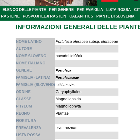
ELENCO DELLE PIANTE
PER GENERE
PER FAMIGLIA
LISTA ROSSA
CI
RASTLINE
POSVOJITELJI RASTLIN
GALANTHUS
PIANTE DI SLOVENIA
INFORMAZIONI GENERALI DELLE PIANT
NOME LATINO
Portulaca oleracea
subsp.
oleraceae
AUTORE
L. L.
NOME SLOVENO
navadni tolščak
NOME ITALIANO
GENERE
Portulaca
FAMIGLIA (LATINA)
Portulacaceae
FAMIGLIA (SLOVENO)
tolščakovke
ORDINE
Caryophyllales
CLASSE
Magnoliopsida
PHYLUM
Magnoliophyta
REGNO
Plantae
FIORITURA
PREVALENZA
izvor neznan
LISTA ROSSA