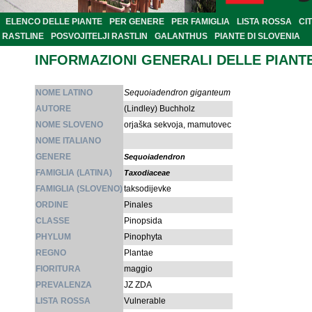
ELENCO DELLE PIANTE
PER GENERE
PER FAMIGLIA
LISTA ROSSA
CI
RASTLINE
POSVOJITELJI RASTLIN
GALANTHUS
PIANTE DI SLOVENIA
INFORMAZIONI GENERALI DELLE PIANT
NOME LATINO
Sequoiadendron giganteum
AUTORE
(Lindley) Buchholz
NOME SLOVENO
orjaška sekvoja, mamutovec
NOME ITALIANO
GENERE
Sequoiadendron
FAMIGLIA (LATINA)
Taxodiaceae
FAMIGLIA (SLOVENO)
taksodijevke
ORDINE
Pinales
CLASSE
Pinopsida
PHYLUM
Pinophyta
REGNO
Plantae
FIORITURA
maggio
PREVALENZA
JZ ZDA
LISTA ROSSA
Vulnerable