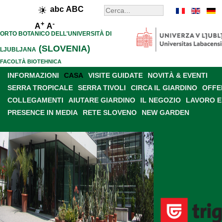
abc
ABC
+
-
A
A
ORTO BOTANICO DELL'UNIVERSITÀ DI
(SLOVENIA)
LJUBLJANA
FACOLTÀ BIOTEHNICA
INFORMAZIONI
CASA
VISITE GUIDATE
NOVITÀ & EVENTI
SERRA TROPICALE
SERRA TIVOLI
CIRCA IL GIARDINO
OFFE
COLLEGAMENTI
AIUTARE GIARDINO
IL NEGOZIO
LAVORO E
PRESENCE IN MEDIA
RETE SLOVENO
NEW GARDEN