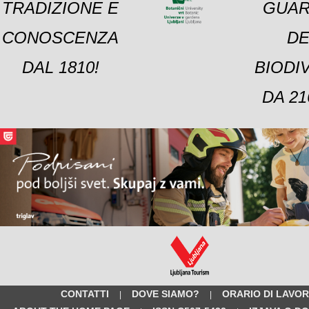
TRADIZIONE E
GUAR
CONOSCENZA
DE
DAL 1810!
BIODI
DA 21
CONTATTI
DOVE SIAMO?
ORARIO DI LAVO
|
|