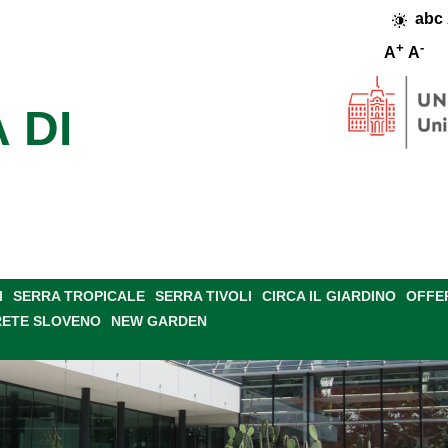
abc
+
-
A
A
 DI
I
SERRA TROPICALE
SERRA TIVOLI
CIRCA IL GIARDINO
OFFE
RETE SLOVENO
NEW GARDEN