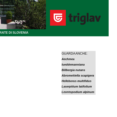
ANTE DI SLOVENIA
GUARDA ANCHE:
Aechmea
lueddemanniana
Billbergia nutans
Abromeitiella scapigera
Helleborus multifidus
Laserpitium latifolium
Leontopodium alpinum