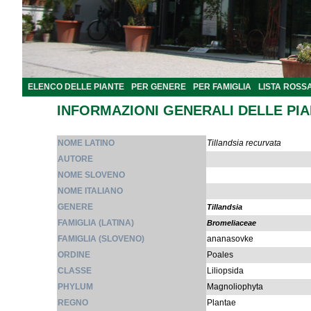
ELENCO DELLE PIANTE
PER GENERE
PER FAMIGLIA
LISTA ROSS
INFORMAZIONI GENERALI DELLE PI
NOME LATINO
Tillandsia recurvata
AUTORE
NOME SLOVENO
NOME ITALIANO
GENERE
Tillandsia
FAMIGLIA (LATINA)
Bromeliaceae
FAMIGLIA (SLOVENO)
ananasovke
ORDINE
Poales
CLASSE
Liliopsida
PHYLUM
Magnoliophyta
REGNO
Plantae