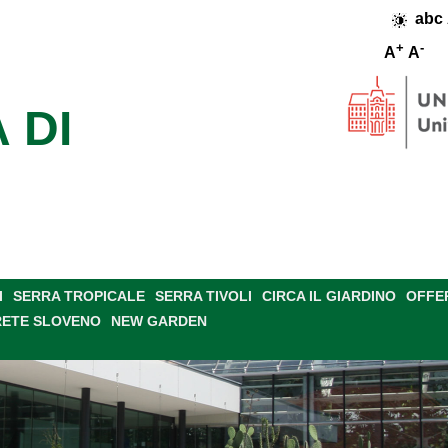
abc
+
-
A
A
 DI
I
SERRA TROPICALE
SERRA TIVOLI
CIRCA IL GIARDINO
OFFE
RETE SLOVENO
NEW GARDEN