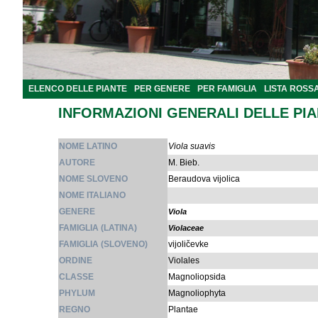
ELENCO DELLE PIANTE
PER GENERE
PER FAMIGLIA
LISTA ROSS
INFORMAZIONI GENERALI DELLE PI
NOME LATINO
Viola suavis
AUTORE
M. Bieb.
NOME SLOVENO
Beraudova vijolica
NOME ITALIANO
GENERE
Viola
FAMIGLIA (LATINA)
Violaceae
FAMIGLIA (SLOVENO)
vijoličevke
ORDINE
Violales
CLASSE
Magnoliopsida
PHYLUM
Magnoliophyta
REGNO
Plantae