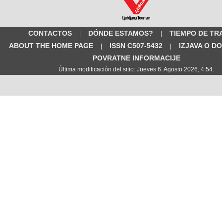
CONTACTOS
DÓNDE ESTAMOS?
TIEMPO DE TR
|
|
ABOUT THE HOME PAGE
ISSN C507-5432
IZJAVA O D
|
|
POVRATNE INFORMACIJE
Última modificación del sitio: Jueves 6. Agosto 2026, 4:54.