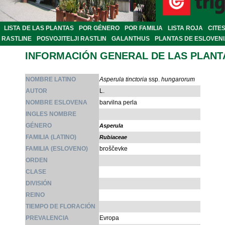
LISTA DE LAS PLANTAS
POR GÉNERO
POR FAMILIA
LISTA ROJA
CITE
RASTLINE
POSVOJITELJI RASTLIN
GALANTHUS
PLANTAS DE ESLOVEN
INFORMACIÓN GENERAL DE LAS PLANT
NOMBRE LATINO
Asperula tinctoria
ssp.
hungarorum
AUTOR
L.
NOMBRE ESLOVENA
barvilna perla
INGLES NOMBRE
GÉNERO
Asperula
FAMILIA (LATINO)
Rubiaceae
FAMILIA (ESLOVENO)
broščevke
ORDEN
CLASE
DIVISIÓN
REINO
TIEMPO DE FLORACIÓN
PREVALENCIA
Evropa