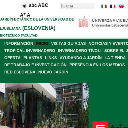
abc
ABC
+
-
A
A
JARDÍN BOTÁNICO DE LA UNIVERSIDAD DE
(ESLOVENIA)
LJUBLJANA
BIOTECNICO FACULTAD
INFORMACIÓN
INICIO
VISITAS GUIADAS
NOTICIAS Y EVENT
TROPICAL INVERNADERO
INVERNADERO TIVOLI
SOBRE EL 
OFERTA
PLANTAS
LINKS
AYUDANDO A JARDÍN
LA TIENDA
DE TRABAJO E INVESTIGACIÓN
PRESENCIA EN LOS MEDIOS
RED ESLOVENA
NUEVO JARDÍN